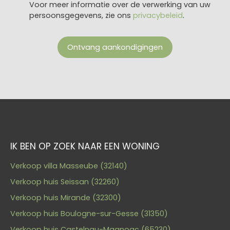
Voor meer informatie over de verwerking van uw
persoonsgegevens, zie ons
privacybeleid
.
Ontvang aankondigingen
IK BEN OP ZOEK NAAR EEN WONING
Verkoop villa Masseube (32140)
Verkoop huis Seissan (32260)
Verkoop huis Mirande (32300)
Verkoop huis Boulogne-sur-Gesse (31350)
Verkoop huis Castelnau-Magnoac (65230)