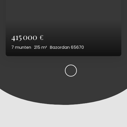
415 000
€
7
munten
215
m²
Bazordan 65670