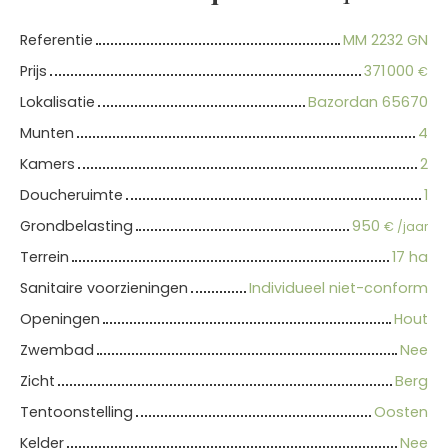
Referentie
MM 2232 GN
Prijs
371 000
€
Lokalisatie
Bazordan 65670
Munten
4
Kamers
2
Doucheruimte
1
Grondbelasting
950
€ /jaar
Terrein
17 ha
Sanitaire voorzieningen
Individueel niet-conform
Openingen
Hout
Zwembad
Nee
Zicht
Berg
Tentoonstelling
Oosten
Kelder
Nee