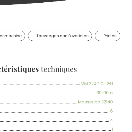
kenmachine
Toevoegen aan Favorieten
Printen
téristiques
techniques
MM 2247 CL GN
139 100
€
Masseube 32140
6
4
1