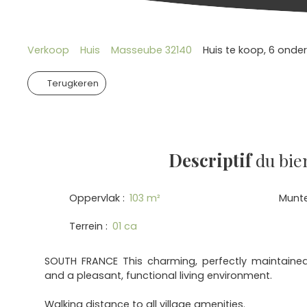
Verkoop
Huis
Masseube 32140
Huis te koop, 6 onde
Terugkeren
Descriptif
du bie
Oppervlak
:
103
m²
Munt
Terrein
:
01 ca
SOUTH FRANCE This charming, perfectly maintained
and a pleasant, functional living environment.
Walking distance to all village amenities.