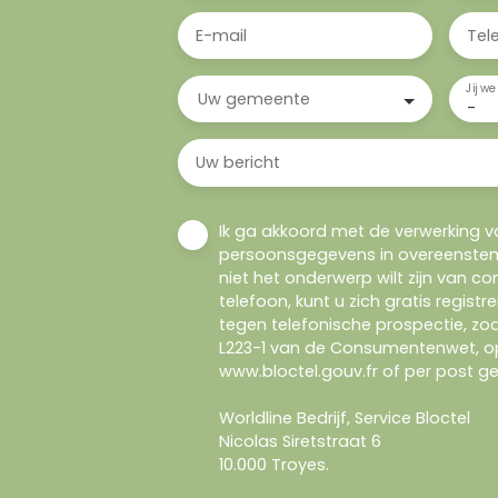
E-mail
Tel
Jij we
Uw gemeente
-
Uw bericht
Ik ga akkoord met de verwerking v
persoonsgegevens in overeenstem
niet het onderwerp wilt zijn van c
telefoon, kunt u zich gratis registre
tegen telefonische prospectie, zoal
L223-1 van de Consumentenwet, o
www.bloctel.gouv.fr of per post ge
Worldline Bedrijf, Service Bloctel
Nicolas Siretstraat 6
10.000 Troyes.