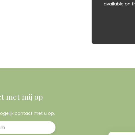
available on t
t met mij op
mogelijk contact met u op.
am