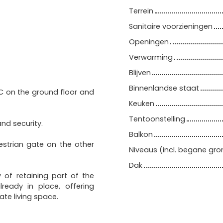
Terrein
Sanitaire voorzieningen
Openingen
Verwarming
Blijven
Binnenlandse staat
C on the ground floor and
Keuken
Tentoonstelling
nd security.
Balkon
estrian gate on the other
Niveaus (incl. begane gro
Dak
y of retaining part of the
ready in place, offering
ate living space.