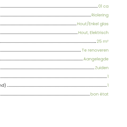
01 ca
Riolering
Hout/Enkel glas
Hout, Elektrisch
25
m²
Te renoveren
Aangelegde
Zuiden
1
nd)
1
bon état