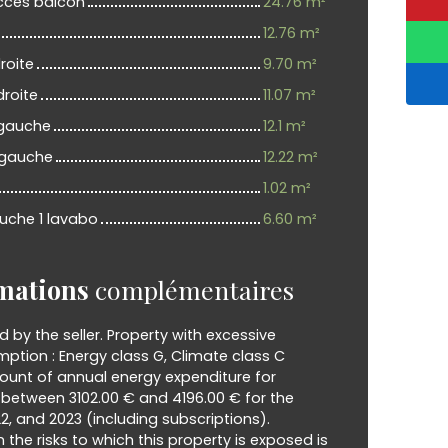
accès balcon
24.76 m²
12.76 m²
roite
9.70 m²
roite
11.07 m²
gauche
12.1 m²
 gauche
12.22 m²
1.02 m²
ouche 1 lavabo
6.60 m²
mations
complémentaires
d by the seller. Property with excessive
ption : Energy class G, Climate class C
unt of annual energy expenditure for
 between 3102.00 € and 4196.00 € for the
22, and 2023 (including subscriptions).
 the risks to which this property is exposed is