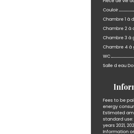
Pièce de vie 
Couloir
Chambre 1 à d
Chambre 2 à d
Chambre 3 à 
Chambre 4 à
WC
Salle d eau D
Infor
Fees to be pai
energy consum
Estimated amo
standard use:
years 2021, 20
Information on