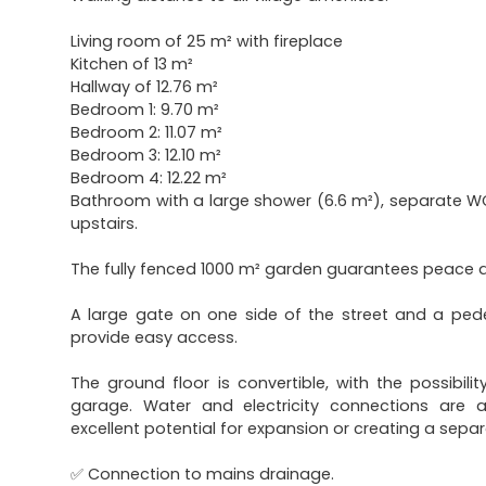
Living room of 25 m² with fireplace
Kitchen of 13 m²
Hallway of 12.76 m²
Bedroom 1: 9.70 m²
Bedroom 2: 11.07 m²
Bedroom 3: 12.10 m²
Bedroom 4: 12.22 m²
Bathroom with a large shower (6.6 m²), separate W
upstairs.
The fully fenced 1000 m² garden guarantees peace a
A large gate on one side of the street and a ped
provide easy access.
The ground floor is convertible, with the possibilit
garage. Water and electricity connections are al
excellent potential for expansion or creating a separ
✅ Connection to mains drainage.