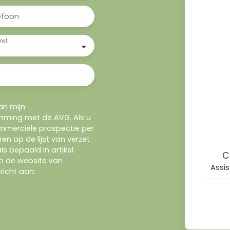
efoon
nst
an mijn
ming met de AVG. Als u
ommerciële prospectie per
ren op de lijst van verzet
s bepaald in artikel
C
p de website van
Assi
richt aan: