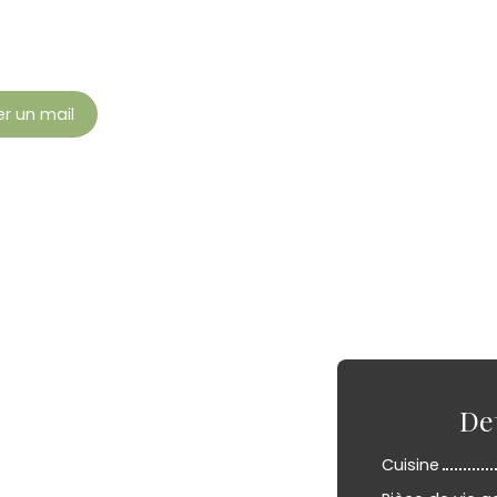
r un mail
De
Cuisine