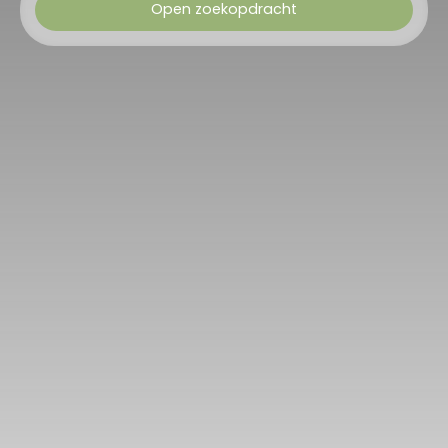
Open zoekopdracht
Type woning
Huis
Min budget (€)
Max budget (€)
Min kamers
Onderzoek