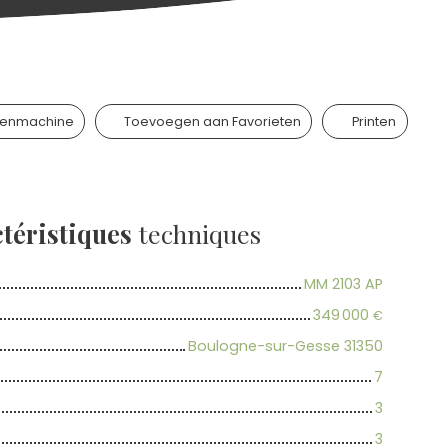
kenmachine
Toevoegen aan Favorieten
Printen
téristiques
techniques
MM 2103 AP
349 000
€
Boulogne-sur-Gesse 31350
7
3
3