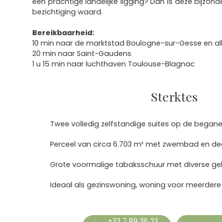
een prachtige landelijke ligging? Dan is deze bijzon
bezichtiging waard.
Bereikbaarheid:
10 min naar de marktstad Boulogne-sur-Gesse en al
20 min naar Saint-Gaudens
1 u 15 min naar luchthaven Toulouse-Blagnac
Sterktes
Twee volledig zelfstandige suites op de began
Perceel van circa 6.703 m² met zwembad en dee
Grote voormalige tabaksschuur met diverse ge
+33 7 89 36 23