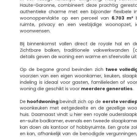
Haute-Garonne, combineert deze prachtig gerestau
authentieke charme met een bijzonder flexibele i
woonoppervlakte op een perceel van
6.703 m²
b
ruimte, privacy en een veelzijdige woonopzet, i
woonwensen.
Bij binnenkomst vallen direct de royale hal en d
Zichtbare balken, traditionele vakwerkwanden (
details geven de woning een warme en sfeervolle uits
Op de begane grond bevinden zich
twee volledi
voorzien van een eigen woonkamer, keuken, slaa
indeling is ideaal voor gasten, familieleden of vo
woning die geschikt is voor
meerdere generaties
.
De
hoofdwoning
bevindt zich op de
eerste verdie
woonkeuken met eetgedeelte en de gezellige woo
huis. Daarnaast vindt u hier een royale ouderslaa
en-suite badkamer, evenals een tweede slaapkamer 
kan doen als kantoor of hobbyruimte. Een grote zol
en kan, afhankelijk van de benodigde vergunningen