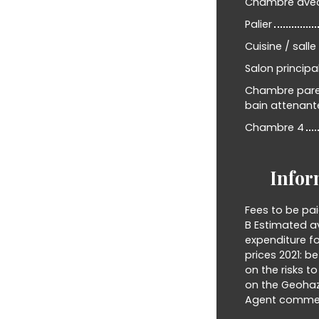
Chambre avec 
Palier
Cuisine / sall
Salon principa
Chambre paren
bain attenant
Chambre 4
Infor
Fees to be pai
B Estimated a
expenditure f
prices 2021: 
on the risks t
on the Geohaz
Agent commerci