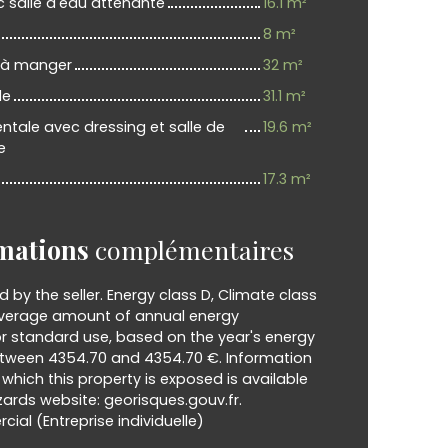
salle d'eau attenante
16.1 m²
8 m²
e à manger
32 m²
le
31.1 m²
tale avec dressing et salle de
19.6 m²
e
17.3 m²
mations
complémentaires
d by the seller. Energy class D, Climate class
verage amount of annual energy
or standard use, based on the year's energy
between 4354.70 and 4354.70 €. Information
o which this property is exposed is available
ards website: georisques.gouv.fr.
al (Entreprise individuelle)