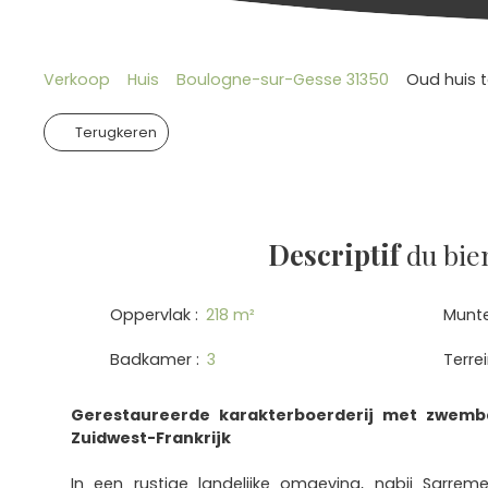
Verkoop
Huis
Boulogne-sur-Gesse 31350
Oud huis 
Terugkeren
Descriptif
du bie
Oppervlak
:
218
m²
Munt
Badkamer
:
3
Terre
Gerestaureerde karakterboerderij met zwemb
Zuidwest-Frankrijk
In een rustige landelijke omgeving, nabij Sarre