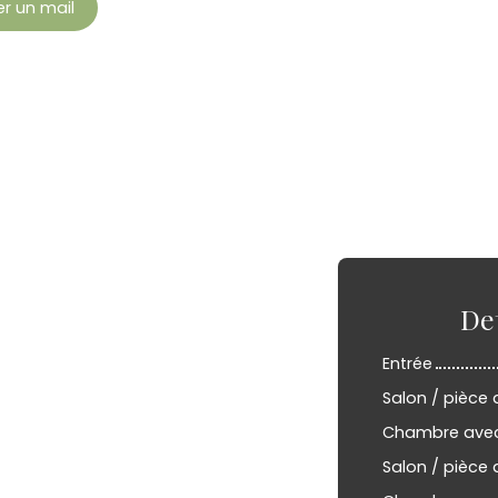
r un mail
De
Entrée
Salon / pièce 
Chambre avec 
Salon / pièce 