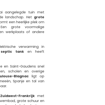
ai aangelegde tuin met
nde landschap. Het
grote
vormt een heerlijke plek om
Een grote voormalige
een werkplaats of andere
ektrische verwarming in
septic tank
en heeft
se en Saint-Gaudens snel
ten, scholen en overige
ulouse-Blagnac
ligt op
eneeën, Spanje en tal van
baar.
Zuidwest-Frankrijk
met
 zwembad, grote schuur en