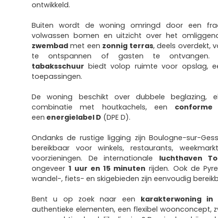
ontwikkeld.
Buiten wordt de woning omringd door een fra
volwassen bomen en uitzicht over het omligge
zwembad
met een
zonnig terras
, deels overdekt, 
te ontspannen of gasten te ontvangen. 
tabaksschuur
biedt volop ruimte voor opslag, 
toepassingen.
De woning beschikt over dubbele beglazing, el
combinatie met houtkachels, een
conforme 
een
energielabel D
(DPE D).
Ondanks de rustige ligging zijn Boulogne-sur-Ges
bereikbaar voor winkels, restaurants, weekmark
voorzieningen. De internationale
luchthaven To
ongeveer
1 uur en 15 minuten
rijden. Ook de Pyr
wandel-, fiets- en skigebieden zijn eenvoudig bereik
Bent u op zoek naar een
karakterwoning in 
authentieke elementen, een flexibel woonconcept,