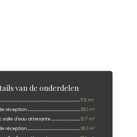
tails van de onderdelen
11.5 m²
de réception
28.1 m²
salle d'eau attenante
21.7 m²
de réception
26.1 m²