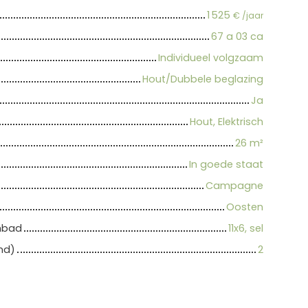
1 525
€ /jaar
67 a 03 ca
Individueel volgzaam
Hout/Dubbele beglazing
Ja
Hout, Elektrisch
26
m²
In goede staat
Campagne
Oosten
embad
11x6, sel
nd)
2