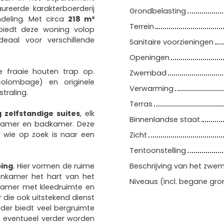
reerde karakterboerderij
Grondbelasting
ndeling. Met circa
218 m²
Terrein
iedt deze woning volop
deaal voor verschillende
Sanitaire voorzieningen
Openingen
e fraaie houten trap op.
Zwembad
colombage) en originele
Verwarming
traling.
Terras
g zelfstandige suites
, elk
Binnenlandse staat
pkamer en badkamer. Deze
or wie op zoek is naar een
Zicht
Tentoonstelling
ping
. Hier vormen de ruime
Beschrijving van het zw
nkamer het hart van het
Niveaus (incl. begane gro
pkamer met kleedruimte en
die ook uitstekend dienst
der biedt veel bergruimte
, eventueel verder worden