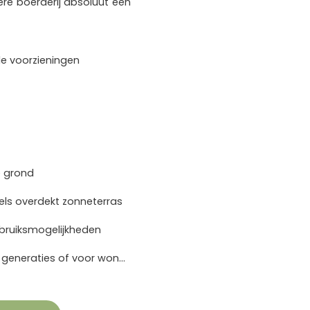
dere boerderij absoluut een
le voorzieningen
e grond
ls overdekt zonneterras
bruiksmogelijkheden
Ideaal als gezinswoning, woning voor meerdere generaties of voor wonen met zelfstandige gastenverblijven