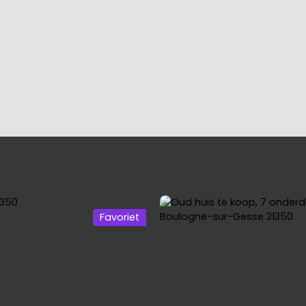
IES
OUR TEAM
SELLING YOUR PROPERTY
7 STEPS TO BU
Favoriet