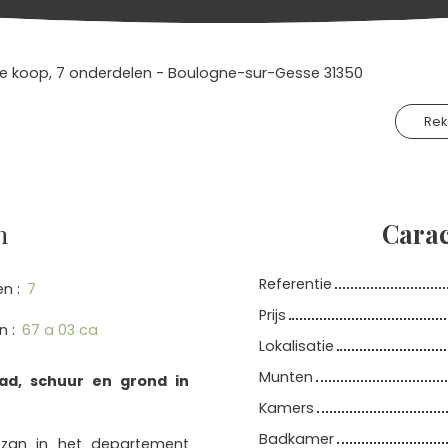
te koop, 7 onderdelen - Boulogne-sur-Gesse 31350
Re
n
Carac
Referentie
en
:
7
Prijs
in
:
67 a 03 ca
Lokalisatie
Munten
ad, schuur en grond in
Kamers
Badkamer
mezan in het departement