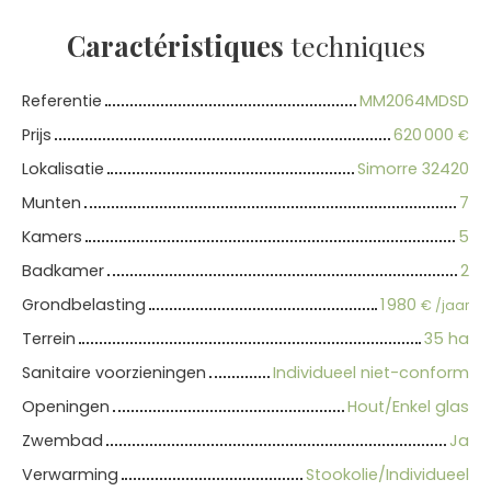
Caractéristiques
techniques
Referentie
MM2064MDSD
Prijs
620 000
€
Lokalisatie
Simorre 32420
Munten
7
Kamers
5
Badkamer
2
Grondbelasting
1 980
€ /jaar
Terrein
35 ha
Sanitaire voorzieningen
Individueel niet-conform
Openingen
Hout/Enkel glas
Zwembad
Ja
Verwarming
Stookolie/Individueel