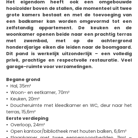
Het eigendom heeft ook een omgebouwde
hooizolder boven de stallen, die momenteel uit twee
grote kamers bestaat en met de toevoeging van
een badkamer kan worden omgevormd tot een
zelfstandig appartement. De keuken en de
woonkamer openen beide naar een prachtig terras
met zwembad, met op de achtergrond
honderdjarige eiken die leiden naar de boomgaard.
Dit pand is werkelijk uitzonderlijk – een volledig
privé, prachtige en respectvolle restauratie. Veel
garage-ruimte voor verzamelingen.
Begane grond
Hal, 35m²
Woon- en eetkamer, 70m²
Keuken, 20m²
Doucheruimte met kleedkamer en WC, deur naar het
terras, 15,6m²
Eerste verdieping
Overloop, 24m²
Open kantoor/bibliotheek met houten balken, 6,6m²
Slaapkamer met twee eenpersoonsbedden, 11m² –