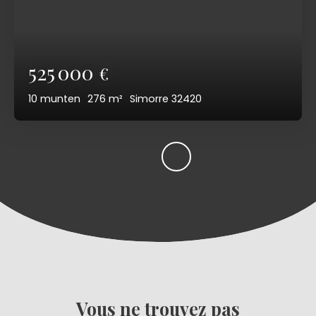
525 000
€
10
munten
276
m²
Simorre 32420
Vous ne trouvez pas