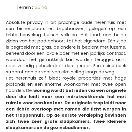
Terrein
:
35 ha
Absolute privacy in dit prachtige oude herenhuis met
een binnenplaats en bijgebouwen, gelegen op een
lichte heuvelrug tussen valleien. Het land aan beide
zijden van het pad behoort tot het eigendom. Eén zijde
is begroeid met gras, de andere is beplant met luzerne,
beheerd door een lokale boer met een jaarlijks contract,
waardoor het gemakkelijk kan worden teruggebracht
naar volledig gebruik door de eigenaar. Een kleine beek
stroomt aan de voet van elke helling langs de weg.
Het herenhuis zelf biedt royale proporties met hoge
plafonds en een enorme woonkamer met twee open
haarden. De
woning wordt betreden via een originele
deur die leidt naar een indrukwekkende hal met
ruimte voor een kantoor. De originele trap leidt naar
een lichte overloop met ramen die licht werpen in
het trappenhuis. Op de eerste verdieping bevinden
zich twee zeer grote slaapkamers, twee kleinere
slaapkamers en de gezinsbadkamer.