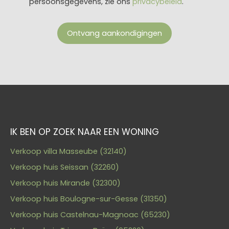
persoonsgegevens, zie ons
privacybeleid
.
Ontvang aankondigingen
IK BEN OP ZOEK NAAR EEN WONING
Verkoop villa Masseube (32140)
Verkoop huis Seissan (32260)
Verkoop huis Mirande (32300)
Verkoop huis Boulogne-sur-Gesse (31350)
Verkoop huis Castelnau-Magnoac (65230)