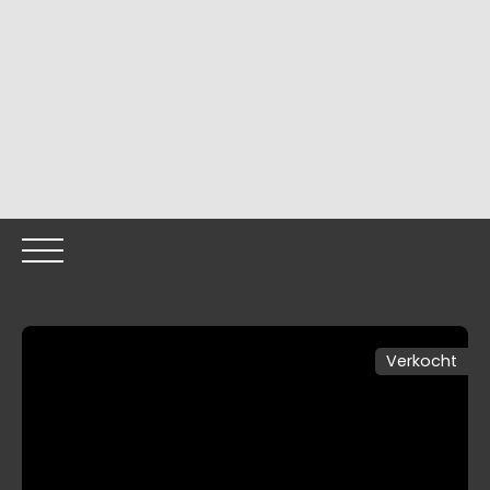
Verkocht
HOME
OUR PROPERTIES
OUR TEAM
SELLING YOUR
Call me back