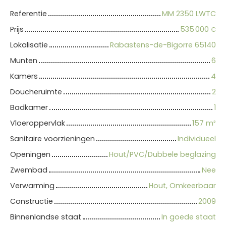
Referentie
MM 2350 LWTC
Prijs
535 000
€
Lokalisatie
Rabastens-de-Bigorre 65140
Munten
6
Kamers
4
Doucheruimte
2
Badkamer
1
Vloeroppervlak
157
m²
Sanitaire voorzieningen
Individueel
Openingen
Hout/PVC/Dubbele beglazing
Zwembad
Nee
Verwarming
Hout, Omkeerbaar
Constructie
2009
Binnenlandse staat
In goede staat