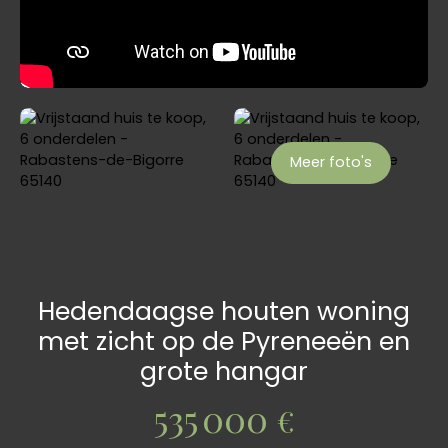
Meer foto's
Hedendaagse houten woning
met zicht op de Pyreneeën en
grote hangar
535 000
€