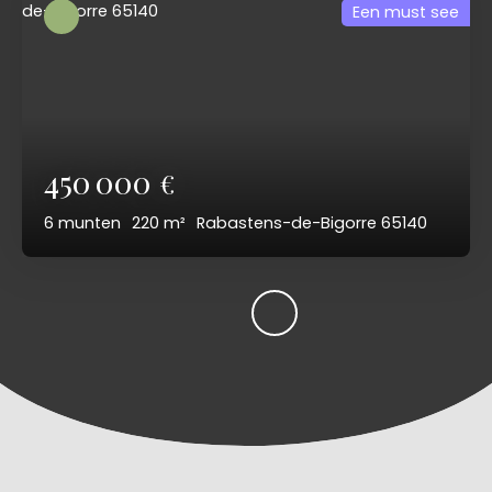
Een must see
450 000
€
6
munten
220
m²
Rabastens-de-Bigorre 65140