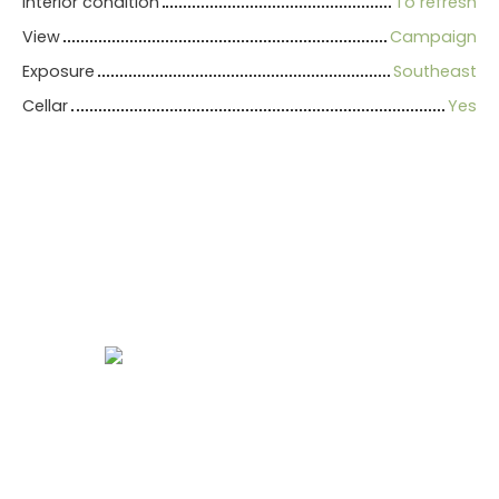
Interior condition
To refresh
View
Campaign
Exposure
Southeast
Cellar
Yes