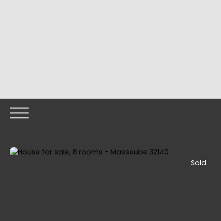
Sold
HOME
OUR PROPERTIES
OUR TEAM
SELLING YOUR
Call me back