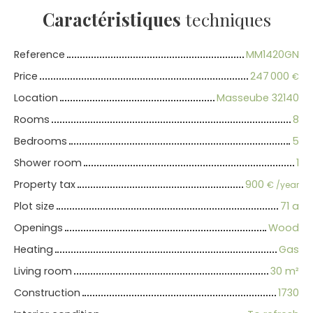
Caractéristiques
techniques
Reference
MM1420GN
Price
247 000
€
Location
Masseube 32140
Rooms
8
Bedrooms
5
Shower room
1
Property tax
900
€ /year
Plot size
71 a
Openings
Wood
Heating
Gas
Living room
30
m²
Construction
1730