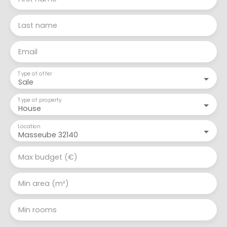
Last name
Email
Type of offer
Sale
Type of property
House
Location
Masseube 32140
Max budget (€)
Min area (m²)
Min rooms