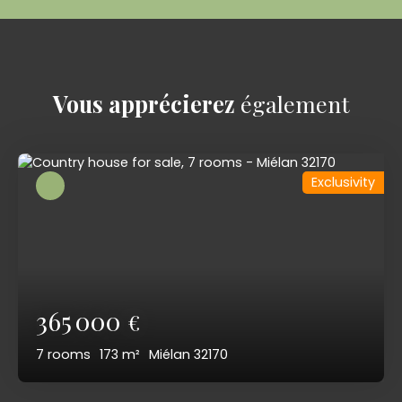
Vous apprécierez
également
Exclusivity
365 000
€
7
rooms
173
m²
Miélan 32170