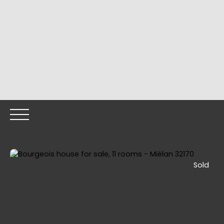
Sold
HOME
OUR PROPERTIES
OUR TEAM
SELLING YOUR
Call me back