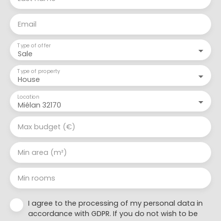
Email
Type of offer
Sale
Type of property
House
Location
Miélan 32170
Max budget (€)
Min area (m²)
Min rooms
I agree to the processing of my personal data in
accordance with GDPR. If you do not wish to be