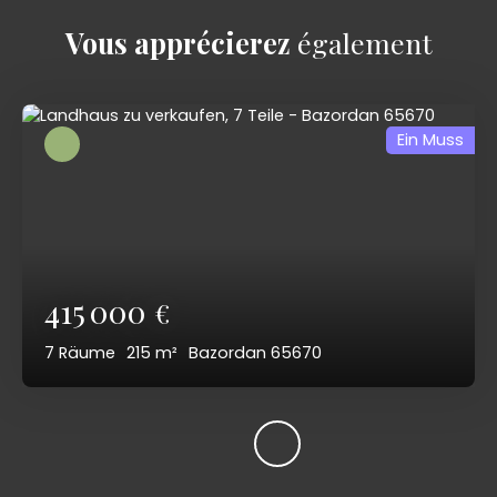
Vous apprécierez
également
Ein Muss
415 000
€
7
Räume
215
m²
Bazordan 65670