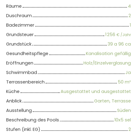
Räume
4
Duschraum
2
Badezimmer
1
Grundsteuer
1 256
€ /Jahr
Grundstück
39 a 96 ca
Gesundheitspflege
Kanalisation gefällig
Eröffnungen
Holz/Einzelverglasung
Schwimmbad
Ja
Terrassenbereich
50
m²
Küche
Ausgestattet und ausgestattet
Anblick
Garten, Terrasse
Ausstellung
Süden
Beschreibung des Pools
10x5 sel
Stufen (inkl. EG)
2