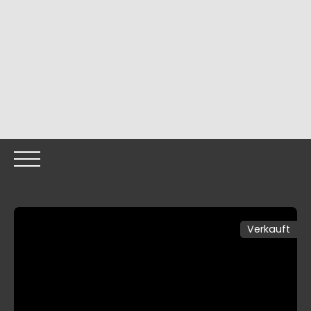
Verkauft
HOME
OUR PROPERTIES
OUR TEAM
SELLING YOUR
Call me back