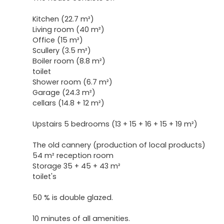
Kitchen (22.7 m²)
Living room (40 m²)
Office (15 m²)
Scullery (3.5 m²)
Boiler room (8.8 m²)
toilet
Shower room (6.7 m²)
Garage (24.3 m²)
cellars (14.8 + 12 m²)
Upstairs 5 bedrooms (13 + 15 + 16 + 15 + 19 m²)
The old cannery (production of local products)
54 m² reception room
Storage 35 + 45 + 43 m²
toilet's
50 % is double glazed.
10 minutes of all amenities.