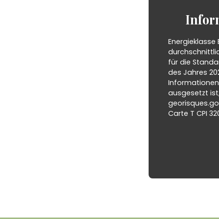
Infor
Energieklasse 
durchschnittli
für die Stand
des Jahres 202
Informationen 
ausgesetzt ist
georisques.gou
Carte T CPI 32