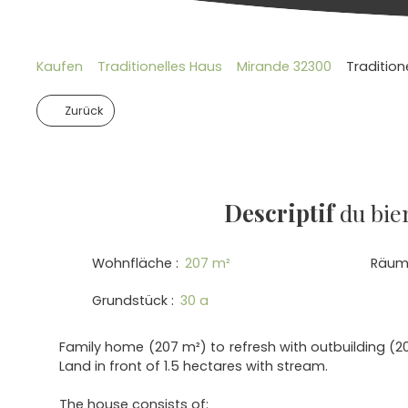
Kaufen
Traditionelles Haus
Mirande 32300
Tradition
Zurück
Descriptif
du bie
Wohnfläche
:
207
m²
Räum
Grundstück
:
30 a
Family home (207 m²) to refresh with outbuilding (
Land in front of 1.5 hectares with stream.
The house consists of: