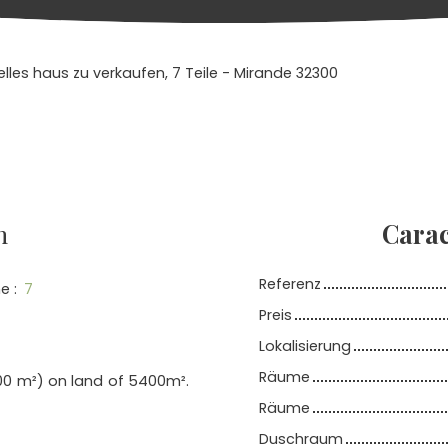
elles haus zu verkaufen, 7 Teile - Mirande 32300
n
Carac
Referenz
e
:
7
Preis
Lokalisierung
Räume
200 m²) on land of 5400m².
Räume
Duschraum