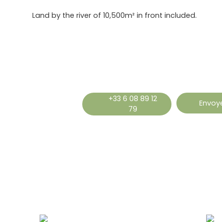
Land by the river of 10,500m² in front included.
+33 6 08 89 12
Envoye
79