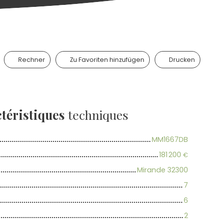
Rechner
Zu Favoriten hinzufügen
Drucken
téristiques
techniques
MM1667DB
181 200
€
Mirande 32300
7
6
2