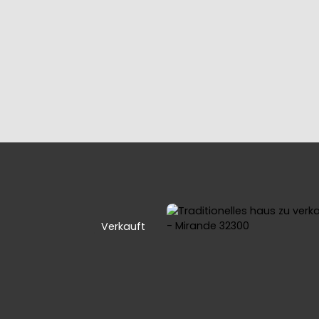
IES
OUR TEAM
SELLING YOUR PROPERTY
7 STEPS TO BU
Verkauft