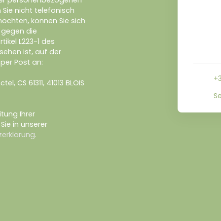
ner personenbezogenen
ie nicht telefonisch
öchten, können Sie sich
e gegen die
tikel L223-1 des
ehen ist, auf der
per Post an:
+3
el, CS 61311, 41013 BLOIS
Se
tung Ihrer
ie in unserer
erklärung
.