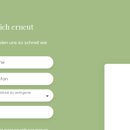
ich erneut
erden uns so schnell wie
me
efon
ättest du wohl gerne