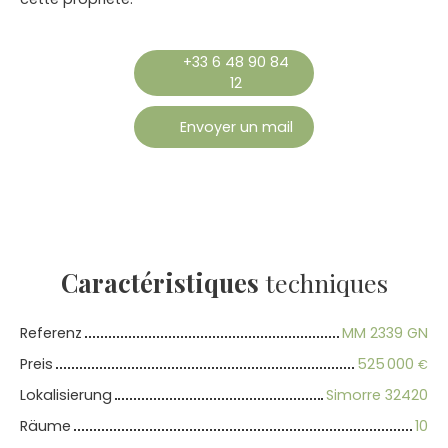
+33 6 48 90 84
12
Envoyer un mail
Caractéristiques
techniques
Referenz
MM 2339 GN
Preis
525 000
€
Lokalisierung
Simorre 32420
Räume
10