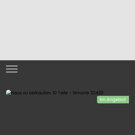
Im Angebot
HOME
OUR PROPERTIES
OUR TEAM
SELLING YOUR
Call me back