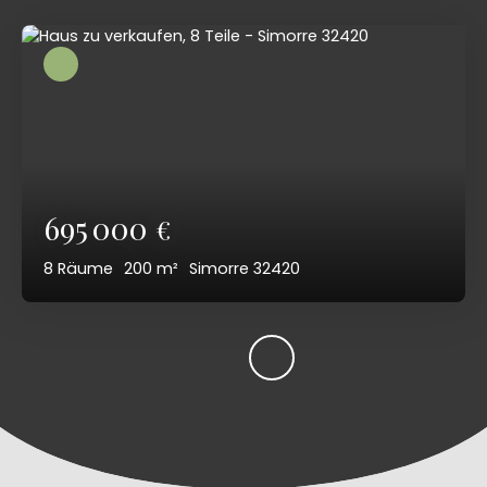
695 000
€
8
Räume
200
m²
Simorre 32420