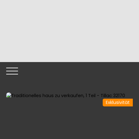
Exklusivität
HOME
OUR PROPERTIES
OUR TEAM
SELLING YOUR
Call me back