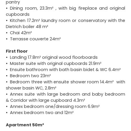
pantry
Dining room, 23.3m² , with big fireplace and original
cupboards
Kitchen 17.2m² laundry room or conservatory with the
Dietrich boiler 48 m²
Chai 42m²
Terrasse couverte 24m²
First floor
Landing 17.8m² original wood floorboards
Master suite with original cupboards 21.9m²
Ensuite bathroom with bath basin bidet & WC 6.4m²
Bedroom two 23m²
Bedroom three with ensuite shower room 14.4m² with
shower basin WC, 2.8m²
Annex suite with large bedroom and baby bedroom
& Corridor with large cupboard 4.3m²
Annex bedroom one/dressing room 6.9m²
Annex bedroom two and 12m²
Apartment 50m²