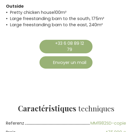
Outside
Pretty chicken house100m²
Large freestanding barn to the south, 175m²
Large freestanding barn to the east, 240m²
+33 6 08 89 12
79
Envoyer un mail
Caractéristiques
techniques
Referenz
MM1982SD-copie