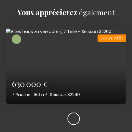
Vous apprécierez
également
Exklusivität
630 000
€
7
Räume
180
m²
Seissan 32260