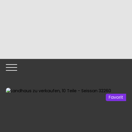
Favorit
HOME
OUR PROPERTIES
OUR TEAM
SELLING YOUR
Call me back