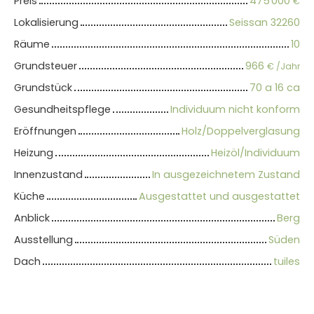
Preis
475 000
€
Lokalisierung
Seissan 32260
Räume
10
Grundsteuer
966
€ /Jahr
Grundstück
70 a 16 ca
Gesundheitspflege
Individuum nicht konform
Eröffnungen
Holz/Doppelverglasung
Heizung
Heizöl/Individuum
Innenzustand
In ausgezeichnetem Zustand
Küche
Ausgestattet und ausgestattet
Anblick
Berg
Ausstellung
Süden
Dach
tuiles