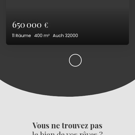
650 000
€
11
Räume
400
m²
Auch 32000
Vous ne trouvez pas
le bien de vos rêves ?