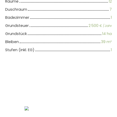
Räume
12
Duschraum
7
Badezimmer
1
Grundsteuer
2 500
€ /Jahr
Grundstück
14 ha
Bleiben
39
m²
Stufen (inkl. EG)
1