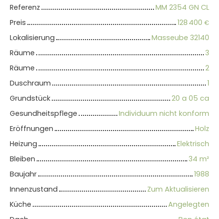
Referenz
MM 2354 GN CL
Preis
128 400
€
Lokalisierung
Masseube 32140
Räume
3
Räume
2
Duschraum
1
Grundstück
20 a 05 ca
Gesundheitspflege
Individuum nicht konform
Eröffnungen
Holz
Heizung
Elektrisch
Bleiben
34
m²
Baujahr
1988
Innenzustand
Zum Aktualisieren
Küche
Angelegten