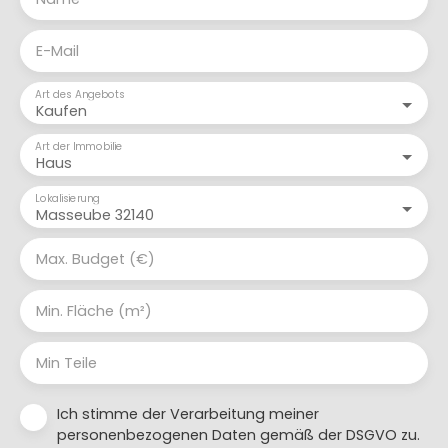
E-Mail
Art des Angebots
Kaufen
Art der Immobilie
Haus
Lokalisierung
Masseube 32140
Max. Budget (€)
Min. Fläche (m²)
Min Teile
Ich stimme der Verarbeitung meiner
personenbezogenen Daten gemäß der DSGVO zu.