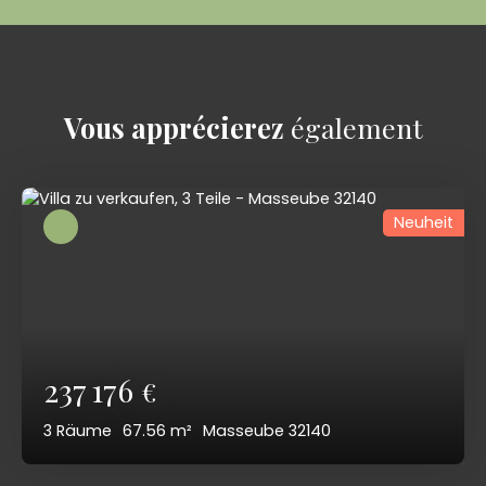
Vous apprécierez
également
Neuheit
237 176
€
3
Räume
67.56
m²
Masseube 32140