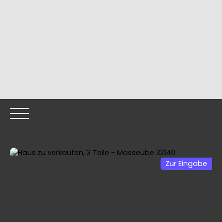
Zur Eingabe
HOME
OUR PROPERTIES
OUR TEAM
SELLING YOUR
Call me back