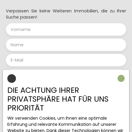
habitable as is, but offers incredible potential to
create your ideal home, tailored to your taste and
Verpassen Sie keine Weiteren Immobilien, die zu Ihrer
needs. 📍 Just a 5-minute drive from local
Suche passen!
amenities, enjoy peace and quiet while remaining
close to everything. ✨ Don't miss this unique
Vorname
opportunity to own a rare property with space
and potential. 📞 Contact us today to arrange a
viewing and discover this exceptional property.
Name
E-Mail
Art des Angebots
Kaufen
DIE ACHTUNG IHRER
Art der Immobilie
Haus
PRIVATSPHÄRE HAT FÜR UNS
Lokalisierung
PRIORITÄT
L'Isle-de-Noé (32300)
Wir verwenden Cookies, um Ihnen eine optimale
Max. Budget (€)
Erfahrung und relevante Kommunikation auf unserer
Website zu bieten. Dank dieser Technologien können wir