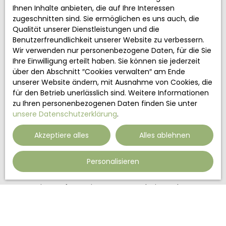
Ihnen Inhalte anbieten, die auf Ihre Interessen
Min. Fläche (m²)
zugeschnitten sind. Sie ermöglichen es uns auch, die
Qualität unserer Dienstleistungen und die
Min Teile
Benutzerfreundlichkeit unserer Website zu verbessern.
Wir verwenden nur personenbezogene Daten, für die Sie
Ich stimme der Verarbeitung meiner
Ihre Einwilligung erteilt haben. Sie können sie jederzeit
personenbezogenen Daten gemäß der DSGVO zu.
über den Abschnitt ″Cookies verwalten″ am Ende
Wenn Sie nicht telefonisch kommerziell
unserer Website ändern, mit Ausnahme von Cookies, die
prospektiert werden möchten, können Sie sich
für den Betrieb unerlässlich sind. Weitere Informationen
kostenlos in die Liste der Einwände gegen die
zu Ihren personenbezogenen Daten finden Sie unter
Telefonwerbung eintragen, die in Artikel L223-1 des
unsere Datenschutzerklärung
.
Verbraucherschutzgesetzes vorgesehen ist, auf
der www.bloctel.gouv.fr-Website oder per Post an:
Akzeptiere alles
Alles ablehnen
Worldline Unternehmen, Service Bloctel, CS 61311,
Personalisieren
41013 BLOIS CEDEX.
Weitere Informationen zur Verarbeitung Ihrer
personenbezogenen Daten finden Sie in unserer
Datenschutzerklärung
Datenschutzerklärung
.