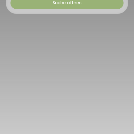
Suche öffnen
Art der Immobilie
Haus
Minimales Budget (€)
Max. Budget (€)
Min Zimmer
Suchen