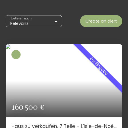
Sortieren nach
Create an alert
Relevanz
Zur Eingabe
160 500
€
Haus zu verkaufen, 7 Teile - L'Isle-de-Noé