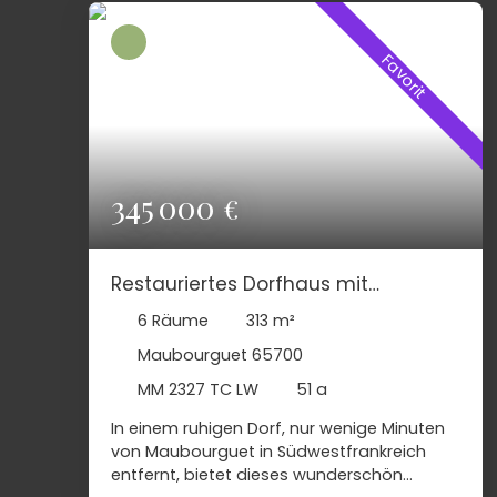
Favorit
345 000
€
Restauriertes Dorfhaus mit
Charakter nahe Maubourguet –
6
Räume
313
m²
Garten, Nebengebäude und Gîte-
Maubourguet 65700
Potenzial
MM 2327 TC LW
51 a
In einem ruhigen Dorf, nur wenige Minuten
von Maubourguet in Südwestfrankreich
entfernt, bietet dieses wunderschön