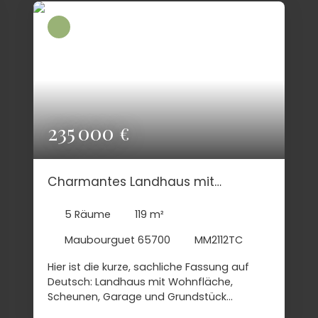
235 000
€
Charmantes Landhaus mit
Scheunen,Garten und Wohnen
5
Räume
119
m²
Maubourguet 65700
MM2112TC
Hier ist die kurze, sachliche Fassung auf
Deutsch: Landhaus mit Wohnfläche,
Scheunen, Garage und Grundstück
Freistehendes Landhaus am Rand eines