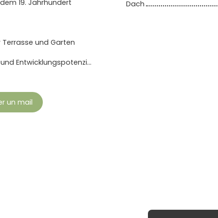
 dem 19. Jahrhundert
Dach
 Terrasse und Garten
Angrenzende Scheune mit ca. 70 m² Nutzfläche und Entwicklungspotenzial
r un mail