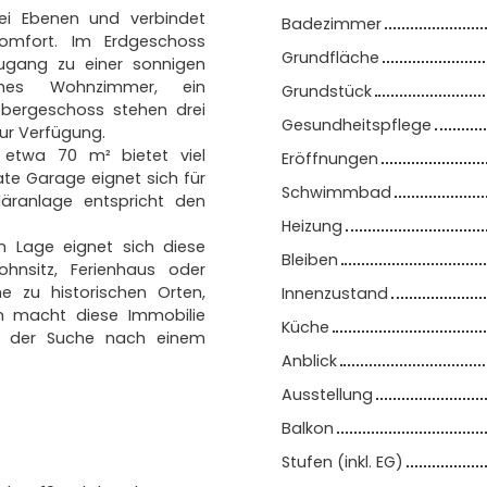
ei Ebenen und verbindet
Badezimmer
komfort. Im Erdgeschoss
Grundfläche
ugang zu einer sonnigen
hes Wohnzimmer, ein
Grundstück
bergeschoss stehen drei
Gesundheitspflege
ur Verfügung.
 etwa 70 m² bietet viel
Eröffnungen
te Garage eignet sich für
Schwimmbad
läranlage entspricht den
Heizung
n Lage eignet sich diese
Bleiben
ohnsitz, Ferienhaus oder
e zu historischen Orten,
Innenzustand
n macht diese Immobilie
Küche
auf der Suche nach einem
Anblick
Ausstellung
Balkon
Stufen (inkl. EG)