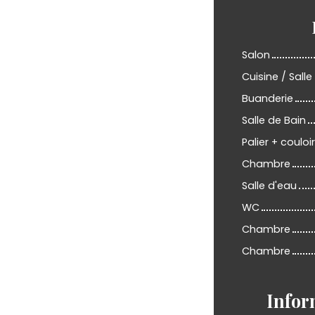
Salon
Cuisine / Sall
Buanderie
Salle de Bain
Palier + couloir
Chambre
Salle d'eau
WC
Chambre
Chambre
Infor