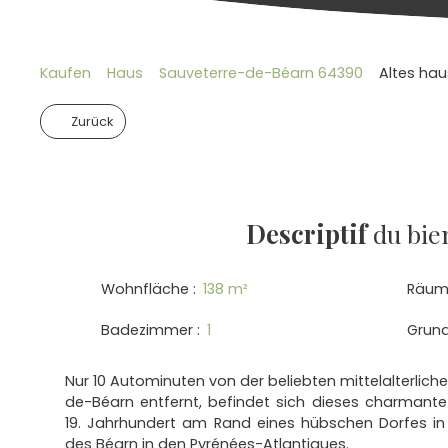
Kaufen
Haus
Sauveterre-de-Béarn 64390
Altes hau
Zurück
Descriptif
du bie
Wohnfläche
:
138
m²
Räum
Badezimmer
:
1
Grun
Nur 10 Autominuten von der beliebten mittelalterlic
de-Béarn entfernt, befindet sich dieses charmant
19. Jahrhundert am Rand eines hübschen Dorfes in 
des Béarn in den Pyrénées-Atlantiques.