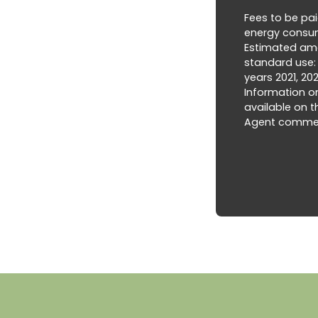
Fees to be pai
energy consump
Estimated amo
standard use:
years 2021, 20
Information on
available on t
Agent commerci