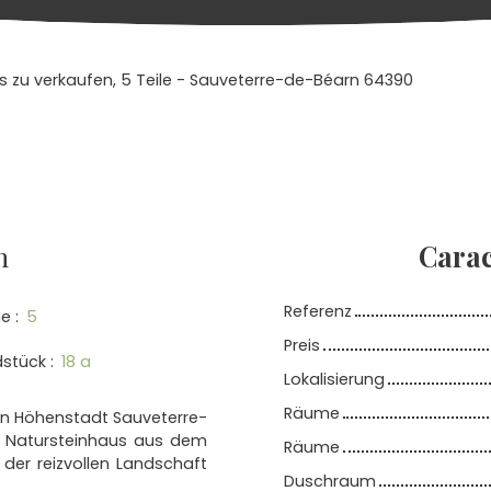
s zu verkaufen, 5 Teile - Sauveterre-de-Béarn 64390
n
Carac
Referenz
e
:
5
Preis
dstück
:
18 a
Lokalisierung
Räume
hen Höhenstadt Sauveterre-
e Natursteinhaus aus dem
Räume
der reizvollen Landschaft
Duschraum