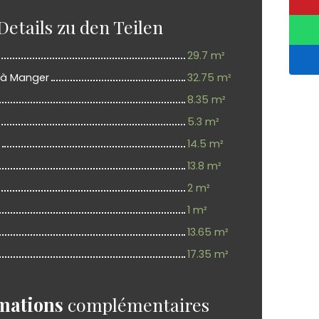
Details zu den Teilen
29.7 m²
e à Manger
32.75 m²
8.35 m²
5.3 m²
14.5 m²
13.8 m²
2 m²
1 m²
13.65 m²
17.35 m²
mations
complémentaires