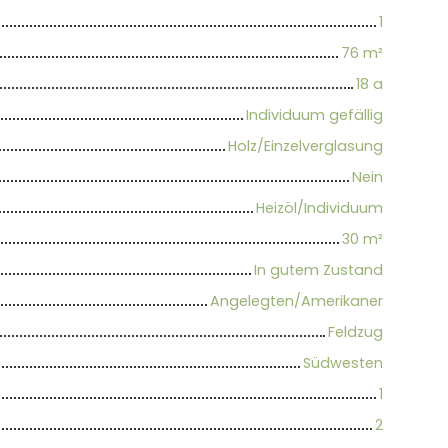
1
76
m²
18 a
Individuum gefällig
Holz/Einzelverglasung
Nein
Heizöl/Individuum
30
m²
In gutem Zustand
Angelegten/Amerikaner
Feldzug
Südwesten
1
2