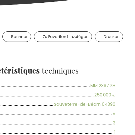
Rechner
Zu Favoriten hinzufügen
Drucken
téristiques
techniques
MM 2367 SH
250 000
€
Sauveterre-de-Béarn 64390
5
3
1