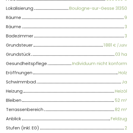
Lokalisierung
Boulogne-sur-Gesse 31350
Räume
9
Räume
3
Badezimmer
3
Grundsteuer
1 881
€ /Jahr
Grundstück
03 ha
Gesundheitspflege
Individuum nicht konform
Eröffnungen
Holz
Schwimmbad
Ja
Heizung
Heizöl
Bleiben
52
m²
Terrassenbereich
82
m²
Anblick
Feldzug
Stufen (inkl. EG)
2