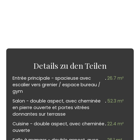
Details zu den Teilen
Entrée principale - spacieuse avec
26.7 m²
escalier vers grenier / espace bureau /
gym
Salon - double aspect, avec cheminée
52.3 m²
en pierre ouverte et portes vitrées
donnantes sur terrasse
Cuisine - double aspect, avec cheminée
22.4 m²
ouverte
Salle à manger - double aspect, avec
26.1 m²