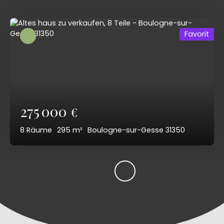
Favorit
275 000
€
8
Räume
295
m²
Boulogne-sur-Gesse 31350