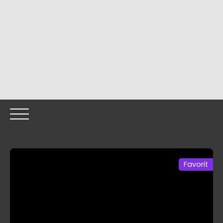
Favorit
HOME
OUR PROPERTIES
OUR TEAM
SELLING YOUR
Call me back