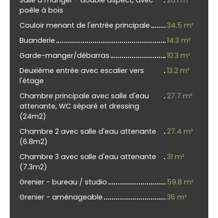
poêle à bois
Couloir menant de l'entrée principale
34.5 m²
Buanderie
14.3 m²
Garde-manger/débarras
10.3 m²
Deuxième entrée avec escalier vers
13.2 m²
l'étage
Chambre principale avec salle d'eau
27.7 m²
attenante, WC séparé et dressing
(24m2)
Chambre 2 avec salle d'eau attenante
27.4 m²
(6.8m2)
Chambre 3 avec salle d'eau attenante
31 m²
(7.3m2)
Grenier - bureau / studio
59.8 m²
Grenier - aménageable
36 m²