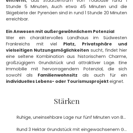
entfernt
, das Stadtzentrum von Toulouse rund 1
Stunde 5 Minuten, Auch etwa 45 Minuten und die
Skigebiete der Pyrenäen sind in rund 1 Stunde 20 Minuten
erreichbar.
Ein Anwesen mit außergewöhnlichem Potenzial
Wer ein charaktervolles Landhaus im Südwesten
Frankreichs mit viel
Platz, Privatsphäre und
vielseitigen Nutzungsmöglichkeiten
sucht, findet hier
eine seltene Kombination aus historischem Charme,
großzügigem Grundstück und attraktiver Lage. Eine
Immobilie mit hervorragendem Potenzial, die sich
sowohl als
Familienwohnsitz
als auch für ein
individuelles Lebens- oder Tourismusprojekt
eignet.
Stärken
Ruhige, uneinsehbare Lage nur fünf Minuten von Boulogne-sur-Gesse
Rund 3 Hektar Grundstück mit eingewachsenem Garten und weitem Landschaftsblick