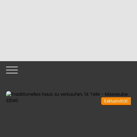
Exklusivität
HOME
OUR PROPERTIES
OUR TEAM
SELLING YOUR
Call me back