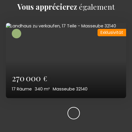
Vous apprécierez
également
Exklusivität
270 000
€
17
Räume
340
m²
Masseube 32140