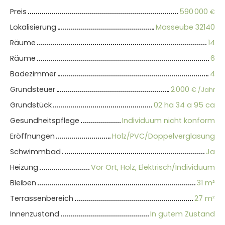
Preis
590 000
€
Lokalisierung
Masseube 32140
Räume
14
Räume
6
Badezimmer
4
Grundsteuer
2 000
€ /Jahr
Grundstück
02 ha 34 a 95 ca
Gesundheitspflege
Individuum nicht konform
Eröffnungen
Holz/PVC/Doppelverglasung
Schwimmbad
Ja
Heizung
Vor Ort, Holz, Elektrisch/Individuum
Bleiben
31
m²
Terrassenbereich
27
m²
Innenzustand
In gutem Zustand