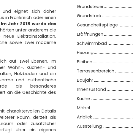
Grundsteuer
ft und eignet sich daher
Grundstück
us in Frankreich oder einen
Im Jahr 2018 wurde das
Gesundheitspflege
ehörten unter anderem die
Eröffnungen
eue Elektroinstallation,
 Küche sowie zwei moderne
Schwimmbad
Heizung
sich auf zwei Ebenen. Im
Bleiben
ener Wohn-, Küchen- und
Terrassenbereich
balken, Holzböden und ein
 warme und authentische
Baujahr
urde als besonderes
Innenzustand
ert an die Geschichte des
Küche
Möbel
t charaktervollen Details
Anblick
eiterer Raum, derzeit als
raum oder zusätzlicher
Ausstellung
erfügt über ein eigenes