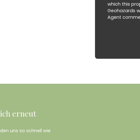
which this pro
Geohazards we
Agent commerci
ich erneut
erden uns so schnell wie