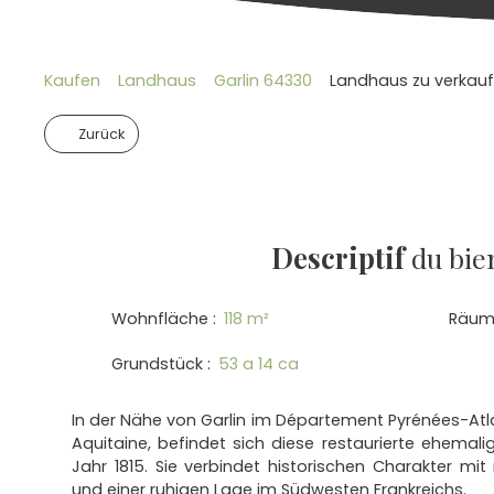
Kaufen
Landhaus
Garlin 64330
Landhaus zu verkaufe
Zurück
Descriptif
du bie
Wohnfläche
:
118
m²
Räum
Grundstück
:
53 a 14 ca
In der Nähe von Garlin im Département Pyrénées-Atl
Aquitaine, befindet sich diese restaurierte ehem
Jahr 1815. Sie verbindet historischen Charakter 
und einer ruhigen Lage im Südwesten Frankreichs.