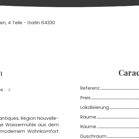
n, 4 Teile - Garlin 64330
n
Carac
Referenz
e
:
4
Preis
Lokalisierung
Räume
antiques, Region Nouvelle-
alige Wassermühle aus dem
Räume
mit modernem Wohnkomfort
Duschraum