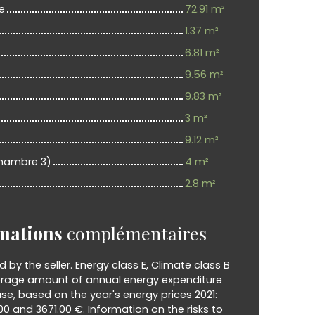
ne
72.91 m²
1.37 m²
6.81 m²
9.56 m²
9.83 m²
3 m²
9.12 m²
Chambre 3)
4 m²
2.8 m²
mations
complémentaires
d by the seller. Energy class E, Climate class B
rage amount of annual energy expenditure
se, based on the year's energy prices 2021:
0 and 3671.00 €. Information on the risks to