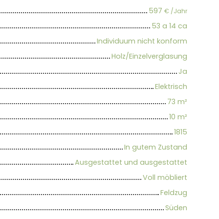
597
€ /Jahr
53 a 14 ca
Individuum nicht konform
Holz/Einzelverglasung
Ja
Elektrisch
73
m²
10
m²
1815
In gutem Zustand
Ausgestattet und ausgestattet
Voll möbliert
Feldzug
Süden