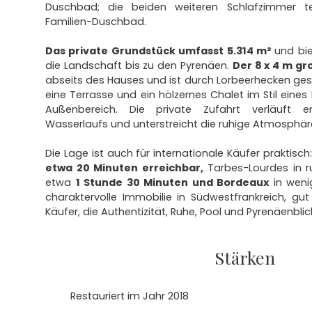
Duschbad; die beiden weiteren Schlafzimmer t
Familien-Duschbad.
Das private Grundstück umfasst 5.314 m²
und bie
die Landschaft bis zu den Pyrenäen.
Der 8 x 4 m gr
abseits des Hauses und ist durch Lorbeerhecken ges
eine Terrasse und ein hölzernes Chalet im Stil ein
Außenbereich. Die private Zufahrt verläuft 
Wasserlaufs und unterstreicht die ruhige Atmosphär
Die Lage ist auch für internationale Käufer praktisch
etwa 20 Minuten erreichbar,
Tarbes-Lourdes in ru
etwa
1 Stunde 30 Minuten und Bordeaux
in wenig
charaktervolle Immobilie in Südwestfrankreich, gut
Käufer, die Authentizität, Ruhe, Pool und Pyrenäenbli
Stärken
Restauriert im Jahr 2018