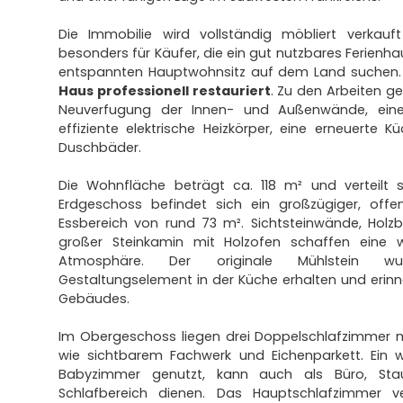
Die Immobilie wird vollständig möbliert verkau
besonders für Käufer, die ein gut nutzbares Ferienha
entspannten Hauptwohnsitz auf dem Land suchen.
Haus professionell restauriert
. Zu den Arbeiten g
Neuverfugung der Innen- und Außenwände, eine n
effiziente elektrische Heizkörper, eine erneuerte
Duschbäder.
Die Wohnfläche beträgt ca. 118 m² und verteilt 
Erdgeschoss befindet sich ein großzügiger, off
Essbereich von rund 73 m². Sichtsteinwände, Holz
großer Steinkamin mit Holzofen schaffen eine
Atmosphäre. Der originale Mühlstein w
Gestaltungselement in der Küche erhalten und erinn
Gebäudes.
Im Obergeschoss liegen drei Doppelschlafzimmer mi
wie sichtbarem Fachwerk und Eichenparkett. Ein w
Babyzimmer genutzt, kann auch als Büro, Stau
Schlafbereich dienen. Das Hauptschlafzimmer v