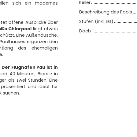
Keller
eilen sich ein modernes
Beschreibung des Pools
Stufen (inkl. EG)
tet offene Ausblicke über
oße Chlorpool
liegt etwas
Dach
chützt. Eine Außendusche,
es Poolhauses ergänzen den
entlang des ehemaligen
e.
:
Der Flughafen Pau ist in
nd 40 Minuten, Biarritz in
er als zwei Stunden. Eine
 präsentiert und ideal für
ck suchen.