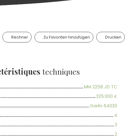
Rechner
Zu Favoriten hinzufügen
Drucken
téristiques
techniques
MM 2258 JD TC
325 000
€
Garlin 64330
4
3
2