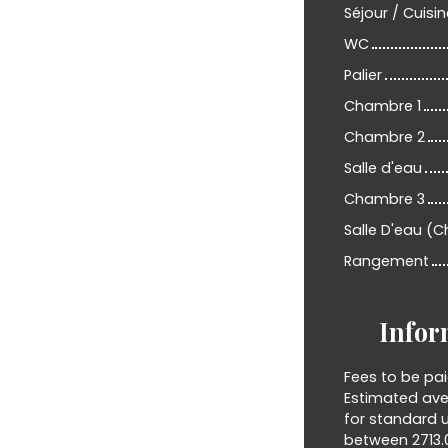
Séjour / Cuisi
WC
Palier
Chambre 1
Chambre 2
Salle d'eau
Chambre 3
Salle D'eau (
Rangement
Infor
Fees to be pai
Estimated ave
for standard u
between 2713.0