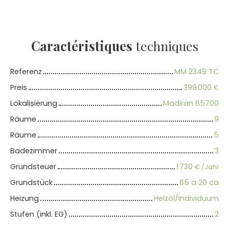
Caractéristiques
techniques
Referenz
MM 2349 TC
Preis
399 000
€
Lokalisierung
Madiran 65700
Räume
9
Räume
5
Badezimmer
3
Grundsteuer
1 730
€ /Jahr
Grundstück
65 a 20 ca
Heizung
Heizöl/Individuum
Stufen (inkl. EG)
2