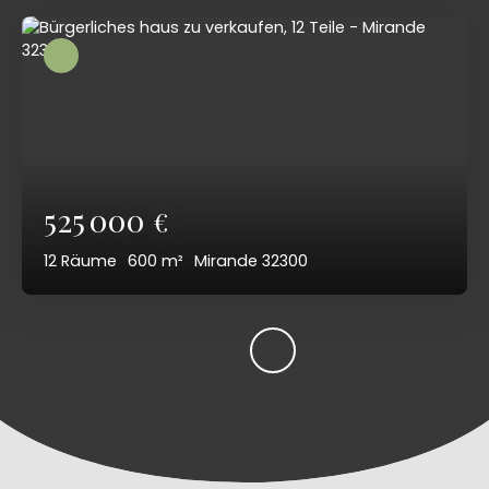
525 000
€
12
Räume
600
m²
Mirande 32300