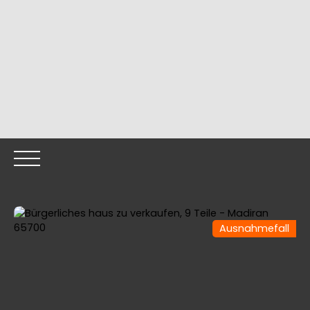
Ausnahmefall
HOME
OUR PROPERTIES
OUR TEAM
SELLING YOUR
Call me back