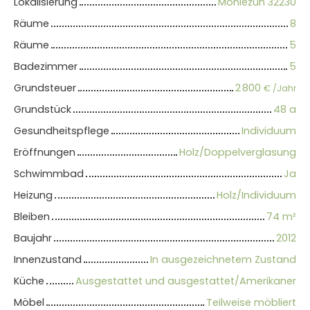
Lokalisierung
Monlezun 32230
Räume
8
Räume
5
Badezimmer
5
Grundsteuer
2 800
€ /Jahr
Grundstück
48 a
Gesundheitspflege
Individuum
Eröffnungen
Holz/Doppelverglasung
Schwimmbad
Ja
Heizung
Holz/Individuum
Bleiben
74
m²
Baujahr
2012
Innenzustand
In ausgezeichnetem Zustand
Küche
Ausgestattet und ausgestattet/Amerikaner
Möbel
Teilweise möbliert