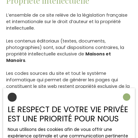
Propriété intellectuelle
L’ensemble de ce site relève de la législation française
et internationale sur le droit d’auteur et la propriété
intellectuelle.
Les contenus éditoriaux (textes, documents,
photographies) sont, sauf dispositions contraires, la
propriété intellectuelle exclusive de
Maisons et
Manoirs
.
Les codes sources du site et tout le système
informatique qui permet de générer les pages qui
constituent le site web restent propriété exclusive de la
société Netty.
Tous les droits de reproduction sont réservés. La
LE RESPECT DE VOTRE VIE PRIVÉE
reproduction ou représentation, intégrale ou partielle,
EST UNE PRIORITÉ POUR NOUS
de ce site sur un support électronique ou tout autre
support quel qu'il soit est formellement interdite sauf
Nous utilisons des cookies afin de vous offrir une
autorisation expresse de la société Netty.
expérience optimale et une communication pertinente