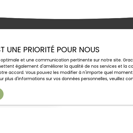
s apportons un accompagnement per
EST UNE PRIORITÉ POUR NOUS
aliser votre vente dans les meilleures co
ce optimale et une communication pertinente sur notre site. Gr
ettent également d'améliorer la qualité de nos services et la con
tre accord. Vous pouvez les modifier à n'importe quel moment via
r plus d'informations sur vos données personnelles, veuillez co
 bien ..