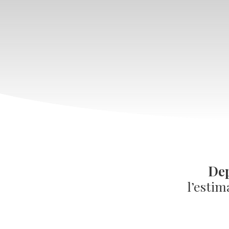
Dep
l’estim