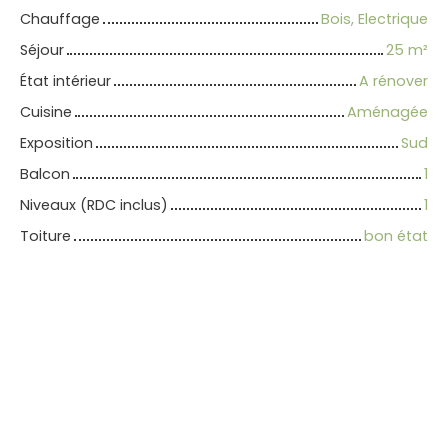
Chauffage
Bois, Electrique
Séjour
25
m²
État intérieur
A rénover
Cuisine
Aménagée
Exposition
Sud
Balcon
1
Niveaux (RDC inclus)
1
Toiture
bon état