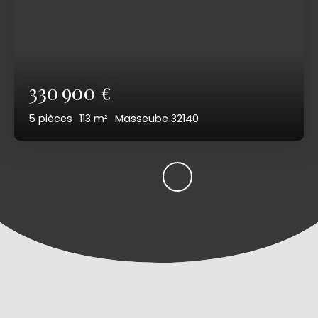
330 900
€
5
pièces
113
m²
Masseube 32140