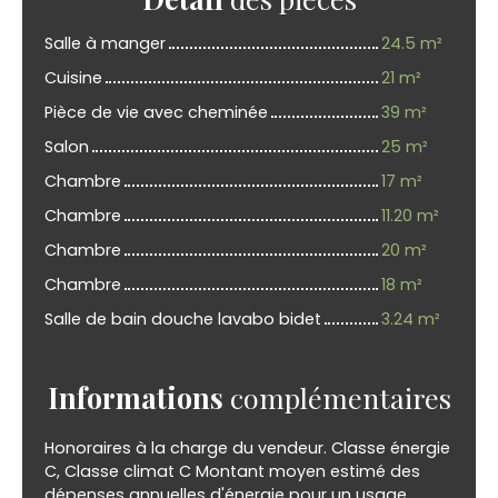
Salle à manger
24.5 m²
Cuisine
21 m²
Pièce de vie avec cheminée
39 m²
Salon
25 m²
Chambre
17 m²
Chambre
11.20 m²
Chambre
20 m²
Chambre
18 m²
Salle de bain douche lavabo bidet
3.24 m²
Informations
complémentaires
Honoraires à la charge du vendeur. Classe énergie
C, Classe climat C Montant moyen estimé des
dépenses annuelles d'énergie pour un usage