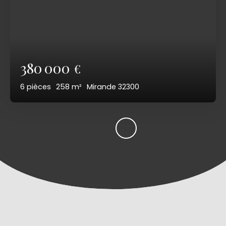
380 000
€
6
pièces
258
m²
Mirande 32300