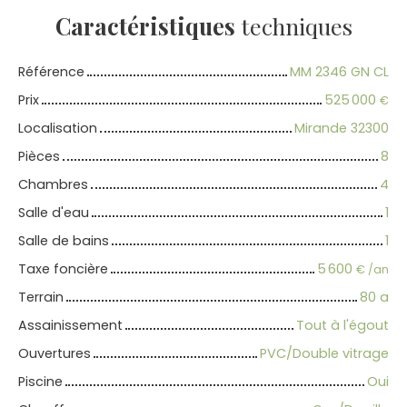
Caractéristiques
techniques
Référence
MM 2346 GN CL
Prix
525 000
€
Localisation
Mirande 32300
Pièces
8
Chambres
4
Salle d'eau
1
Salle de bains
1
Taxe foncière
5 600
€ /an
Terrain
80 a
Assainissement
Tout à l'égout
Ouvertures
PVC/Double vitrage
Piscine
Oui