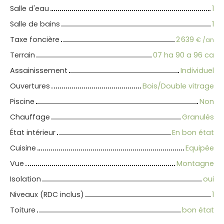
Salle d'eau
1
Salle de bains
1
Taxe foncière
2 639
€ /an
Terrain
07 ha 90 a 96 ca
Assainissement
Individuel
Ouvertures
Bois/Double vitrage
Piscine
Non
Chauffage
Granulés
État intérieur
En bon état
Cuisine
Equipée
Vue
Montagne
Isolation
oui
Niveaux (RDC inclus)
1
Toiture
bon état