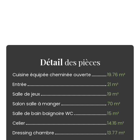
Détail
des pièces
Cuisine équipée cheminée ouverte
19.76 m²
Entrée
21 m²
Salle de jeux
19 m²
Salon salle à manger
70 m²
Salle de bain baignoire WC
15 m²
Celier
14.16 m²
Dressing chambre
13.77 m²