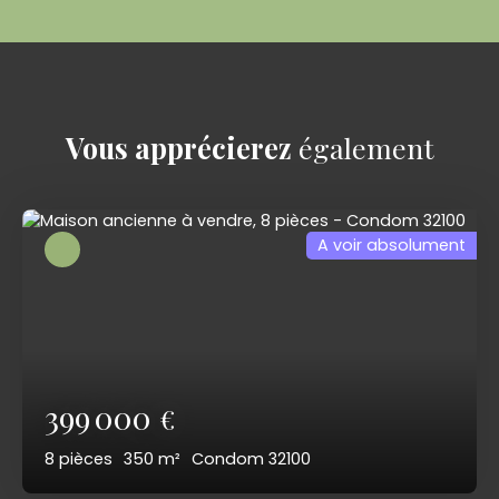
Vous apprécierez
également
A voir absolument
399 000
€
8
pièces
350
m²
Condom 32100