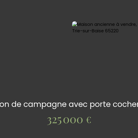
n de campagne avec porte cochere,
325 000
€