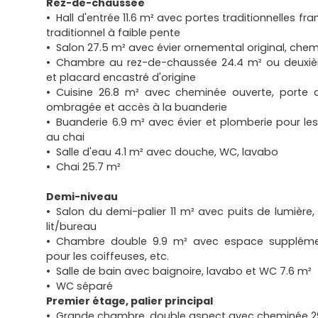
Rez-de-chaussée
Hall d'entrée 11.6 m² avec portes traditionnelles fr
traditionnel à faible pente
Salon 27.5 m² avec évier ornemental original, che
Chambre au rez-de-chaussée 24.4 m² ou deuxi
et placard encastré d'origine
Cuisine 26.8 m² avec cheminée ouverte, porte 
ombragée et accès à la buanderie
Buanderie 6.9 m² avec évier et plomberie pour l
au chai
Salle d'eau 4.1 m² avec douche, WC, lavabo
Chai 25.7 m²
Demi-niveau
Salon du demi-palier 11 m² avec puits de lumièr
lit/bureau
Chambre double 9.9 m² avec espace suppléme
pour les coiffeuses, etc.
Salle de bain avec baignoire, lavabo et WC 7.6 m²
WC séparé
Premier étage, palier principal
Grande chambre, double aspect avec cheminée 2