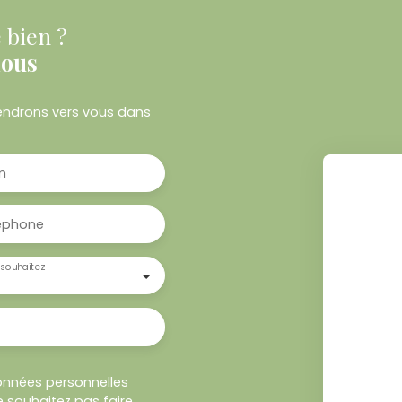
 bien ?
nous
viendrons vers vous dans
m
éphone
souhaitez
onnées personnelles
 souhaitez pas faire