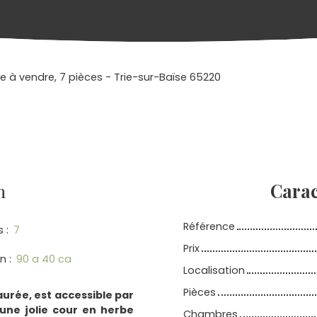
 à vendre, 7 pièces - Trie-sur-Baïse 65220
n
Carac
Référence
s
:
7
Prix
in
:
90 a 40 ca
Localisation
Pièces
urée, est accessible par
 une jolie cour en herbe
Chambres