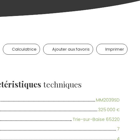
Calculatrice
Ajouter aux favoris
Imprimer
téristiques
techniques
MM2039SD
325 000
€
Trie-sur-Baïse 65220
7
4