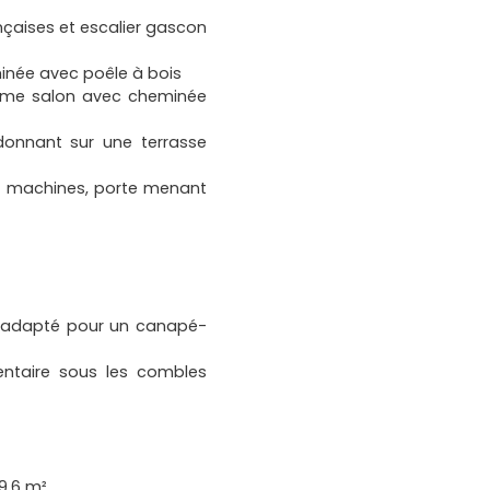
ançaises et escalier gascon
minée avec poêle à bois
ème salon avec cheminée
donnant sur une terrasse
es machines, porte menant
e, adapté pour un canapé-
ntaire sous les combles
9.6 m²