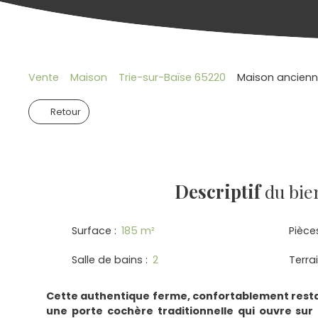
Vente
Maison
Trie-sur-Baïse 65220
Maison ancienne
Retour
Descriptif
du bie
Surface
:
185
m²
Pièce
Salle de bains
:
2
Terra
Cette authentique ferme, confortablement resta
une porte cochère traditionnelle qui ouvre sur