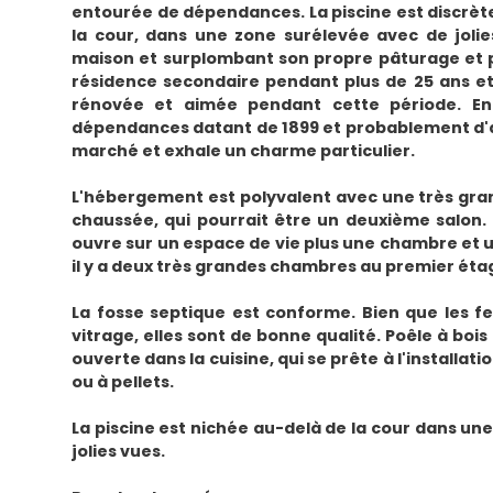
entourée de dépendances. La piscine est discrè
la cour, dans une zone surélevée avec de jolie
maison et surplombant son propre pâturage et p
résidence secondaire pendant plus de 25 ans e
rénovée et aimée pendant cette période. En
dépendances datant de 1899 et probablement d'ava
marché et exhale un charme particulier.
L'hébergement est polyvalent avec une très gr
chaussée, qui pourrait être un deuxième salon. I
ouvre sur un espace de vie plus une chambre et un
il y a deux très grandes chambres au premier éta
La fosse septique est conforme. Bien que les f
vitrage, elles sont de bonne qualité. Poêle à boi
ouverte dans la cuisine, qui se prête à l'installati
ou à pellets.
La piscine est nichée au-delà de la cour dans un
jolies vues.