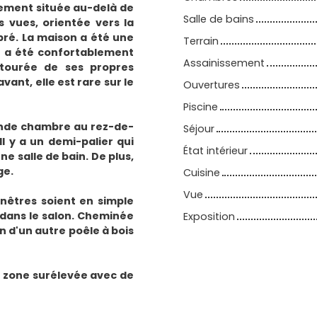
tement située au-delà de
Salle de bains
s vues, orientée vers la
ré. La maison a été une
Terrain
t a été confortablement
Assainissement
tourée de ses propres
nt, elle est rare sur le
Ouvertures
Piscine
ande chambre au rez-de-
Séjour
l y a un demi-palier qui
État intérieur
e salle de bain. De plus,
ge.
Cuisine
Vue
enêtres soient en simple
s dans le salon. Cheminée
Exposition
on d'un autre poêle à bois
e zone surélevée avec de