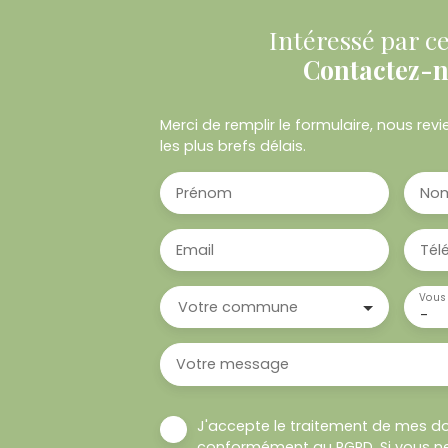
Intéressé par ce
Contactez-
Merci de remplir le formulaire, nous re
les plus brefs délais.
Prénom
No
Email
Tél
Vous 
Votre commune
-
Votre message
J'accepte le traitement de mes d
conformément au RGPD. Si vous ne