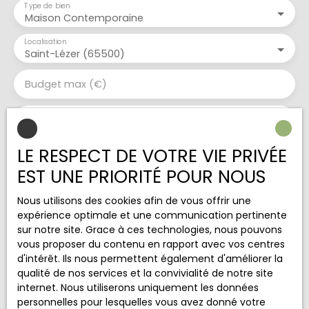
Type de bien
Maison Contemporaine
Localisation
Saint-Lézer (65500)
Budget max (€)
Surface min (m²)
LE RESPECT DE VOTRE VIE PRIVÉE
Pièces min
EST UNE PRIORITÉ POUR NOUS
J'accepte le traitement de mes données
Nous utilisons des cookies afin de vous offrir une
personnelles conformément au RGPD. Si vous ne
expérience optimale et une communication pertinente
souhaitez pas faire l'objet de prospection
sur notre site. Grace à ces technologies, nous pouvons
commerciale par voie téléphonique, vous pouvez
vous proposer du contenu en rapport avec vos centres
vous inscrire gratuitement sur la liste d'opposition
d'intérêt. Ils nous permettent également d'améliorer la
au démarchage téléphonique, prévu par l'article
qualité de nos services et la convivialité de notre site
L223-1 du code de la consommation, sur le site
internet. Nous utiliserons uniquement les données
Internet www.bloctel.gouv.fr ou par courrier
personnelles pour lesquelles vous avez donné votre
adressé à :