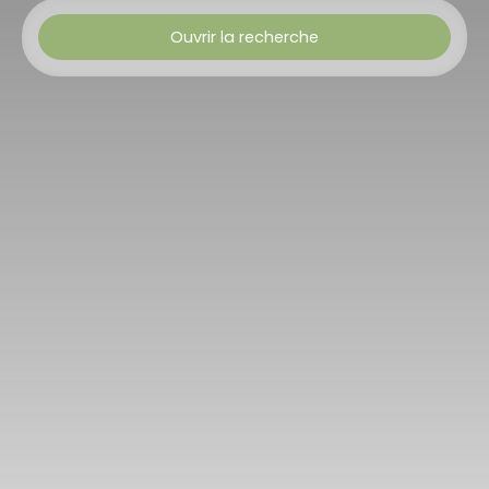
Ouvrir la recherche
Type de bien
Maison Contemporaine
Budget min (€)
Budget max (€)
Chambres min
Rechercher