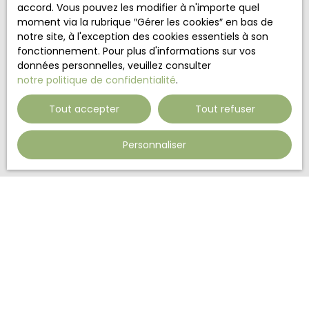
accord. Vous pouvez les modifier à n'importe quel
moment via la rubrique ″Gérer les cookies″ en bas de
Société Worldline, Service Bloctel, CS 61311, 41013
notre site, à l'exception des cookies essentiels à son
BLOIS CEDEX.
fonctionnement. Pour plus d'informations sur vos
données personnelles, veuillez consulter
Pour en savoir plus sur le traitement de vos
notre politique de confidentialité
.
données personnelles, veuillez consulter notre
politique de confidentialité
.
Tout accepter
Tout refuser
Recevoir des annonces
Personnaliser
BIENS A VENDRE
Vente villa Masseube (32140)