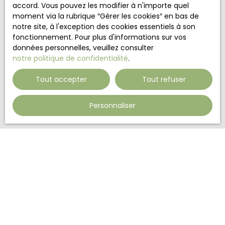
accord. Vous pouvez les modifier à n'importe quel
moment via la rubrique ″Gérer les cookies″ en bas de
Société Worldline, Service Bloctel, CS 61311, 41013
notre site, à l'exception des cookies essentiels à son
BLOIS CEDEX.
fonctionnement. Pour plus d'informations sur vos
données personnelles, veuillez consulter
Pour en savoir plus sur le traitement de vos
notre politique de confidentialité
.
données personnelles, veuillez consulter notre
politique de confidentialité
.
Tout accepter
Tout refuser
Recevoir des annonces
Personnaliser
BIENS A VENDRE
Vente villa Masseube (32140)