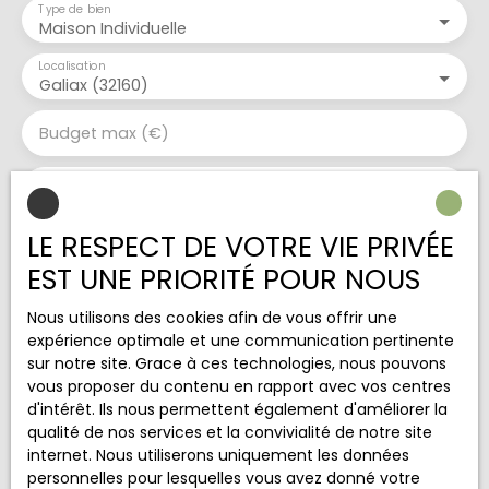
Type de bien
Maison Individuelle
Localisation
Galiax (32160)
Budget max (€)
Surface min (m²)
LE RESPECT DE VOTRE VIE PRIVÉE
Pièces min
EST UNE PRIORITÉ POUR NOUS
J'accepte le traitement de mes données
Nous utilisons des cookies afin de vous offrir une
personnelles conformément au RGPD. Si vous ne
expérience optimale et une communication pertinente
souhaitez pas faire l'objet de prospection
sur notre site. Grace à ces technologies, nous pouvons
commerciale par voie téléphonique, vous pouvez
vous proposer du contenu en rapport avec vos centres
vous inscrire gratuitement sur la liste d'opposition
d'intérêt. Ils nous permettent également d'améliorer la
au démarchage téléphonique, prévu par l'article
qualité de nos services et la convivialité de notre site
L223-1 du code de la consommation, sur le site
internet. Nous utiliserons uniquement les données
Internet www.bloctel.gouv.fr ou par courrier
personnelles pour lesquelles vous avez donné votre
adressé à :