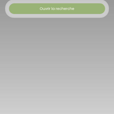
Ouvrir la recherche
Type de bien
Maison Individuelle
Budget min (€)
Budget max (€)
Chambres min
Rechercher