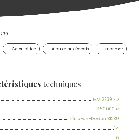
1230
Calculatrice
Ajouter aux favoris
Imprimer
téristiques
techniques
MM 2239 SD
450 000
€
L'Isle-en-Dodon 31230
14
6