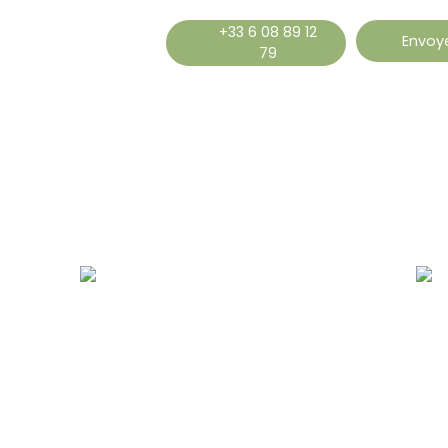
+33 6 08 89 12
Envoye
79