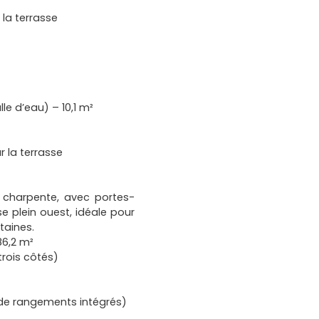
 la terrasse
le d’eau) – 10,1 m²
 la terrasse
 charpente, avec portes-
e plein ouest, idéale pour
taines.
86,2 m²
trois côtés)
 de rangements intégrés)