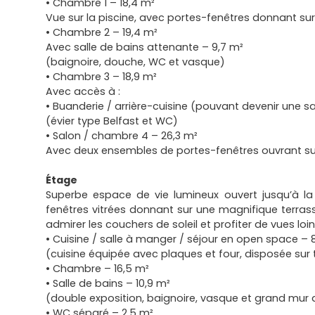
• Chambre 1 – 18,4 m²
Vue sur la piscine, avec portes-fenêtres donnant sur
• Chambre 2 – 19,4 m²
Avec salle de bains attenante – 9,7 m²
(baignoire, douche, WC et vasque)
• Chambre 3 – 18,9 m²
Avec accès à :
• Buanderie / arrière-cuisine (pouvant devenir une sal
(évier type Belfast et WC)
• Salon / chambre 4 – 26,3 m²
Avec deux ensembles de portes-fenêtres ouvrant sur
Étage
Superbe espace de vie lumineux ouvert jusqu’à la
fenêtres vitrées donnant sur une magnifique terrass
admirer les couchers de soleil et profiter de vues loin
• Cuisine / salle à manger / séjour en open space – 
(cuisine équipée avec plaques et four, disposée sur 
• Chambre – 16,5 m²
• Salle de bains – 10,9 m²
(double exposition, baignoire, vasque et grand mur
• WC séparé – 2,5 m²