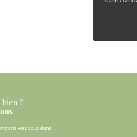
Carte T CPI 32
 bien ?
nous
viendrons vers vous dans