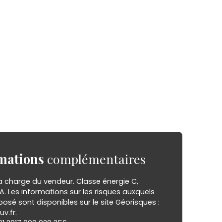
mations
complémentaires
a charge du vendeur. Classe énergie C,
A. Les informations sur les risques auxquels
posé sont disponibles sur le site Géorisques :
v.fr.