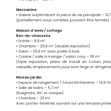
Mezzanine
• Galerie surplombant la pièce de vie principale – 13,
(partiellement sous combles, pouvant être fermée)
Maison d’amis / cottage
Rez-de-chaussée
• Entrée – 6,9 m²
• Chambre – 25,9 m² (double exposition)
• Salon – 25,6 m² avec poêle à bois
• Cuisine / salle à manger / salon cosy – 39 m²
(triple exposition, plans de travail en Corian, p
vaisselle, emplacements pour lave-linge et réfrigéra
Niveau jardin
• Espace de rangement / future kitchenette – 14,9 m
• Salle de bains – 5,7 m²
(baignoire, WC et vasque)
• Chambre – 23 m²
Avec portes-fenêtres ouvrant sur une terrasse privé