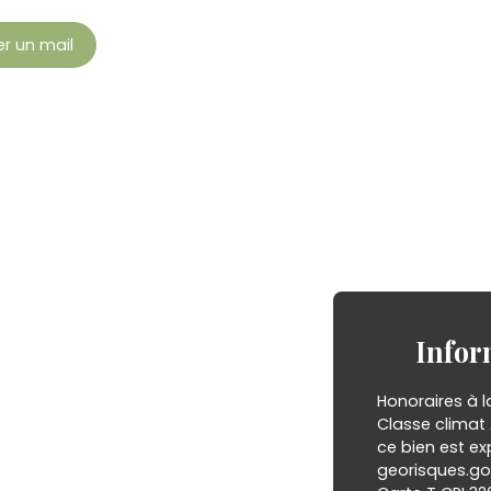
r un mail
Infor
Honoraires à l
Classe climat 
ce bien est ex
georisques.gou