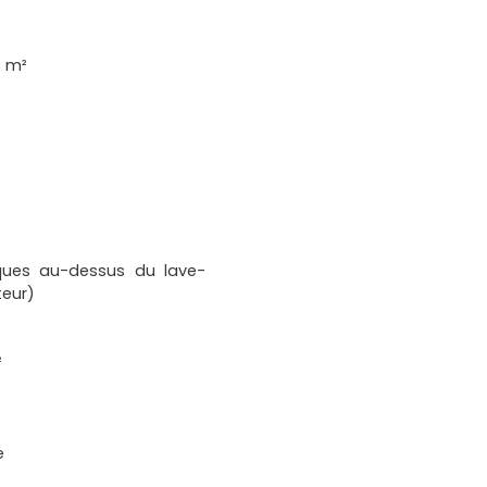
7 m²
laques au-dessus du lave-
teur)
²
e