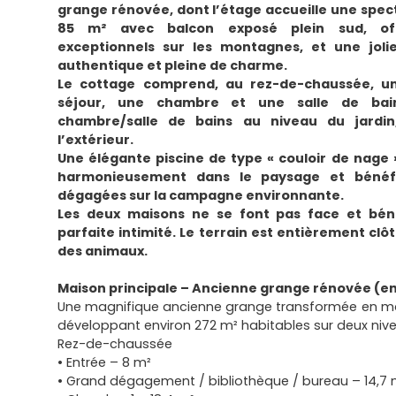
grange rénovée, dont l’étage accueille une spect
85 m² avec balcon exposé plein sud, of
exceptionnels sur les montagnes, et une joli
authentique et pleine de charme.
Le cottage comprend, au rez-de-chaussée, u
séjour, une chambre et une salle de bain
chambre/salle de bains au niveau du jardin
l’extérieur.
Une élégante piscine de type « couloir de nage 
harmonieusement dans le paysage et bénéf
dégagées sur la campagne environnante.
Les deux maisons ne se font pas face et bén
parfaite intimité. Le terrain est entièrement clôt
des animaux.
Maison principale – Ancienne grange rénovée (en
Une magnifique ancienne grange transformée en mai
développant environ 272 m² habitables sur deux nive
Rez-de-chaussée
• Entrée – 8 m²
• Grand dégagement / bibliothèque / bureau – 14,7 