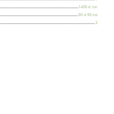
1 430
€ /an
93 a 93 ca
2