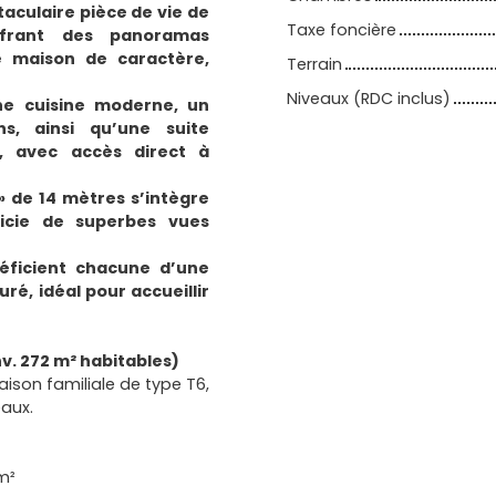
aculaire pièce de vie de
Taxe foncière
frant des panoramas
e maison de caractère,
Terrain
Niveaux (RDC inclus)
ne cuisine moderne, un
s, ainsi qu’une suite
, avec accès direct à
» de 14 mètres s’intègre
icie de superbes vues
éficient chacune d’une
uré, idéal pour accueillir
v. 272 m² habitables)
son familiale de type T6,
aux.
m²