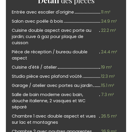
Détail
des pièces
Entrée avec escalier d'origine
11 m²
Salon avec poêle à bois
24.9 m²
Cuisine double aspect avec porte au
22.2 m²
jardin; cuve à gaz pour plaque de
cuisson
Pièce de réception / bureau double
24.4 m²
aspect
Cuisine d'été / atelier
19 m²
Studio pièce avec plafond voûté
12.3 m²
Garage / atelier avec portes au jardin
15.1 m²
Salle de bain moderne avec bain,
7.3 m²
douche italienne, 2 vasques et WC
séparé
Chambre 1 avec double aspect et vues
26.5 m²
sur lac et montagnes
Chambre 2 avec poutres apparentes
26.9 m²