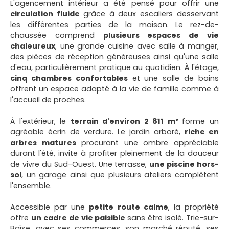
L'agencement intérieur a été pensé pour offrir une
circulation fluide
grâce à deux escaliers desservant
les différentes parties de la maison. Le rez-de-
chaussée comprend
plusieurs espaces de vie
chaleureux
, une grande cuisine avec salle à manger,
des pièces de réception généreuses ainsi qu'une salle
d'eau, particulièrement pratique au quotidien. À l'étage,
cinq chambres confortables
et une salle de bains
offrent un espace adapté à la vie de famille comme à
l'accueil de proches.
À l'extérieur, le
terrain d'environ 2 811 m²
forme un
agréable écrin de verdure. Le jardin arboré,
riche en
arbres matures
procurant une ombre appréciable
durant l'été, invite à profiter pleinement de la douceur
de vivre du Sud-Ouest. Une terrasse,
une piscine hors-
sol
, un garage ainsi que plusieurs ateliers complètent
l'ensemble.
Accessible par une
petite route calme
, la propriété
offre
un cadre de vie paisible
sans être isolé. Trie-sur-
Baïse, avec ses commerces, son marché réputé, ses