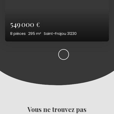
549 000
€
8
pièces
295
m²
Saint-Frajou 31230
Vous ne trouvez pas