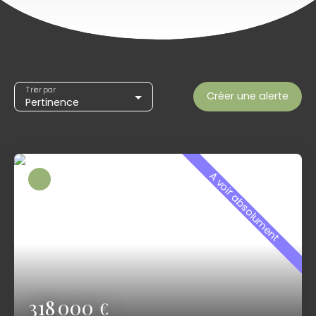
Trier par
Créer une alerte
Pertinence
A voir absolument
318 000
€