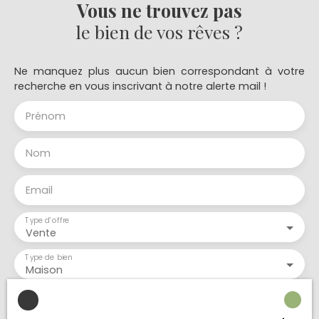
de-Chaussée. Salle de Bain et WC. Buanderie. Hall
Vous ne trouvez pas
d'Entrée : Avec escalier menant à l'étage
le bien de vos rêves ?
supérieur. 3 Chambres. Salle d'Eau et WC. Gîte à
Finir (122 m²) : Hall d'Entrée. Grande Salle de Bain.
Grand Espace Ouvert Cuisine/Salle à
Ne manquez plus aucun bien correspondant à votre
Manger/Salon : Avec portes donnant sur
recherche en vous inscrivant à notre alerte mail !
l'extérieur. 2 Espaces Chambre. Espaces Salle de
Bain. Mezzanine Ouverte avec Escalier. Extérieur :
Prénom
Grand Garage Indépendant et Grange de
Stockage. Petit Bosquet de Chênes Matures.
Aucun Voisinage.
Nom
Email
Type d'offre
Vente
Type de bien
Maison
Localisation
Barcugnan (32170)