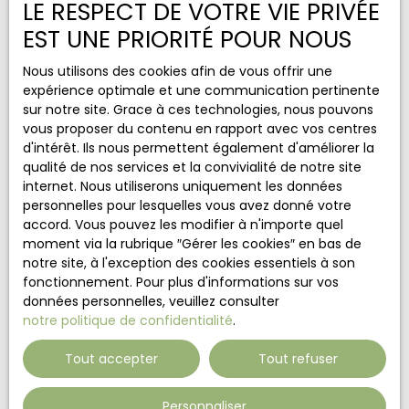
LE RESPECT DE VOTRE VIE PRIVÉE
Budget max (€)
EST UNE PRIORITÉ POUR NOUS
Nous utilisons des cookies afin de vous offrir une
Surface min (m²)
expérience optimale et une communication pertinente
sur notre site. Grace à ces technologies, nous pouvons
Pièces min
vous proposer du contenu en rapport avec vos centres
d'intérêt. Ils nous permettent également d'améliorer la
J'accepte le traitement de mes données
qualité de nos services et la convivialité de notre site
personnelles conformément au RGPD. Si vous ne
internet. Nous utiliserons uniquement les données
souhaitez pas faire l'objet de prospection
personnelles pour lesquelles vous avez donné votre
commerciale par voie téléphonique, vous pouvez
accord. Vous pouvez les modifier à n'importe quel
vous inscrire gratuitement sur la liste d'opposition
moment via la rubrique ″Gérer les cookies″ en bas de
au démarchage téléphonique, prévu par l'article
notre site, à l'exception des cookies essentiels à son
L223-1 du code de la consommation, sur le site
fonctionnement. Pour plus d'informations sur vos
Internet www.bloctel.gouv.fr ou par courrier
données personnelles, veuillez consulter
adressé à :
notre politique de confidentialité
.
Société Worldline, Service Bloctel, CS 61311, 41013
Tout accepter
Tout refuser
BLOIS CEDEX.
Personnaliser