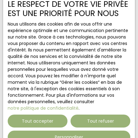
LE RESPECT DE VOTRE VIE PRIVÉE
Budget max (€)
EST UNE PRIORITÉ POUR NOUS
Nous utilisons des cookies afin de vous offrir une
Surface min (m²)
expérience optimale et une communication pertinente
sur notre site. Grace à ces technologies, nous pouvons
Pièces min
vous proposer du contenu en rapport avec vos centres
d'intérêt. Ils nous permettent également d'améliorer la
J'accepte le traitement de mes données
qualité de nos services et la convivialité de notre site
personnelles conformément au RGPD. Si vous ne
internet. Nous utiliserons uniquement les données
souhaitez pas faire l'objet de prospection
personnelles pour lesquelles vous avez donné votre
commerciale par voie téléphonique, vous pouvez
accord. Vous pouvez les modifier à n'importe quel
vous inscrire gratuitement sur la liste d'opposition
moment via la rubrique ″Gérer les cookies″ en bas de
au démarchage téléphonique, prévu par l'article
notre site, à l'exception des cookies essentiels à son
L223-1 du code de la consommation, sur le site
fonctionnement. Pour plus d'informations sur vos
Internet www.bloctel.gouv.fr ou par courrier
données personnelles, veuillez consulter
adressé à :
notre politique de confidentialité
.
Société Worldline, Service Bloctel, CS 61311, 41013
Tout accepter
Tout refuser
BLOIS CEDEX.
Personnaliser