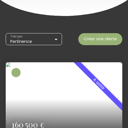
Trier par
Créer une alerte
Pertinence
A saisir
160 500
€