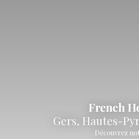
French Ho
Gers, Hautes-Pyr
Découvrez not