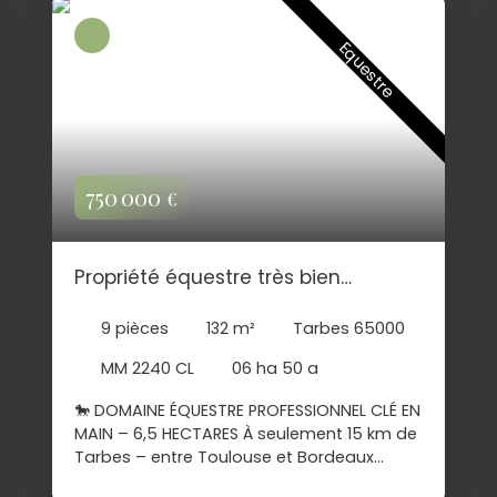
Equestre
750 000
€
Propriété équestre très bien
équipée , parfait état DPE A, TARBES
9
pièces
132
m²
Tarbes 65000
Hautes Pyrénées
MM 2240 CL
06 ha 50 a
🐎 DOMAINE ÉQUESTRE PROFESSIONNEL CLÉ EN
MAIN – 6,5 HECTARES À seulement 15 km de
Tarbes – entre Toulouse et Bordeaux
Véritable site équestre d’exception situé