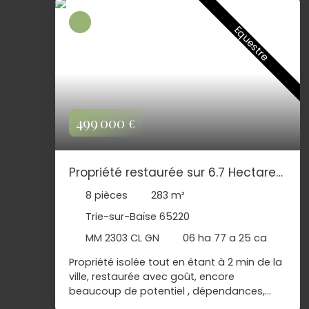
Equestre
499 000
€
Propriété restaurée sur 6.7 Hectares
vue sur les Pyrénées TRIE SUR BAISE
8
pièces
283
m²
65
Trie-sur-Baïse 65220
MM 2303 CL GN
06 ha 77 a 25 ca
Propriété isolée tout en étant à 2 min de la
ville, restaurée avec goût, encore
beaucoup de potentiel , dépendances,
écuries, prés clôturés . Possibilité de créer