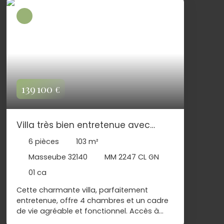
139 100
€
Villa très bien entretenue avec
jardin garage, MASSEUBE GERS
6
pièces
103
m²
Masseube 32140
MM 2247 CL GN
01 ca
Cette charmante villa, parfaitement
entretenue, offre 4 chambres et un cadre
de vie agréable et fonctionnel. Accès à
pieds à toutes les commodités du village.