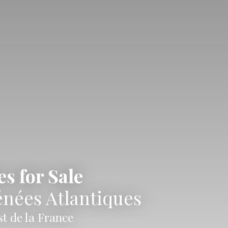
s for Sale
énées Atlantiques
t de la France